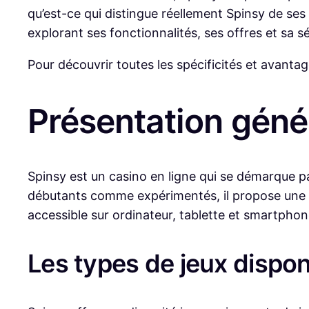
qu’est-ce qui distingue réellement Spinsy de se
explorant ses fonctionnalités, ses offres et sa sé
Pour découvrir toutes les spécificités et avantage
Présentation géné
Spinsy est un casino en ligne qui se démarque pa
débutants comme expérimentés, il propose une e
accessible sur ordinateur, tablette et smartphone,
Les types de jeux dispon