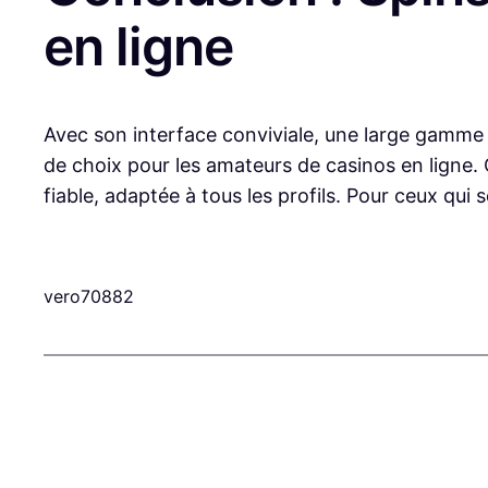
en ligne
Avec son interface conviviale, une large gamme 
de choix pour les amateurs de casinos en ligne.
fiable, adaptée à tous les profils. Pour ceux qui
vero70882