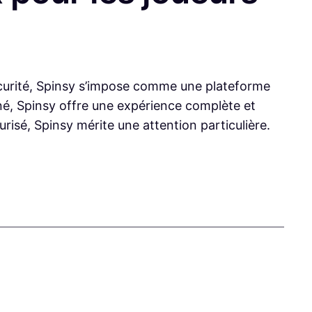
écurité, Spinsy s’impose comme une plateforme
né, Spinsy offre une expérience complète et
urisé, Spinsy mérite une attention particulière.