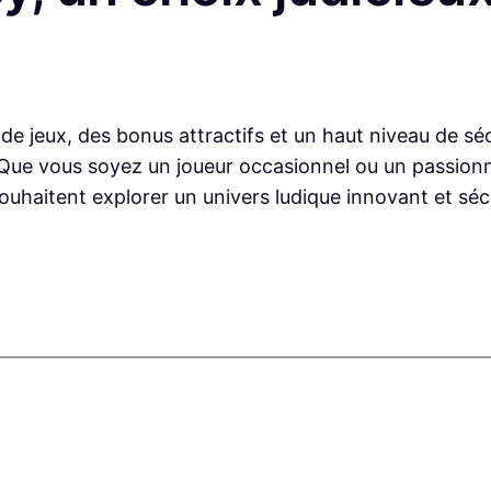
de jeux, des bonus attractifs et un haut niveau de s
 Que vous soyez un joueur occasionnel ou un passion
 souhaitent explorer un univers ludique innovant et séc