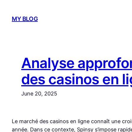
Skip
to
MY BLOG
content
Analyse approfon
des casinos en l
June 20, 2025
Le marché des casinos en ligne connaît une cro
année. Dans ce contexte, Spinsy s’impose rapid