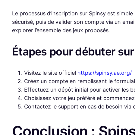
Le processus d’inscription sur Spinsy est simple 
sécurisé, puis de valider son compte via un emai
explorer l’ensemble des jeux proposés.
Étapes pour débuter sur
Visitez le site officiel
https://spinsy.ae.org/
Créez un compte en remplissant le formulair
Effectuez un dépôt initial pour activer les 
Choisissez votre jeu préféré et commencez 
Contactez le support en cas de besoin via 
Conclusion : Spins