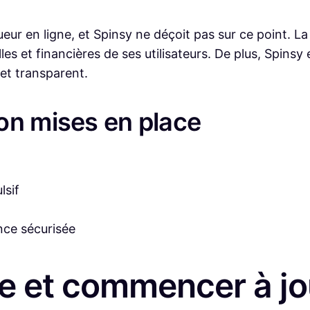
oueur en ligne, et Spinsy ne déçoit pas sur ce point. L
s et financières de ses utilisateurs. De plus, Spinsy 
et transparent.
on mises en place
lsif
nce sécurisée
e et commencer à jo