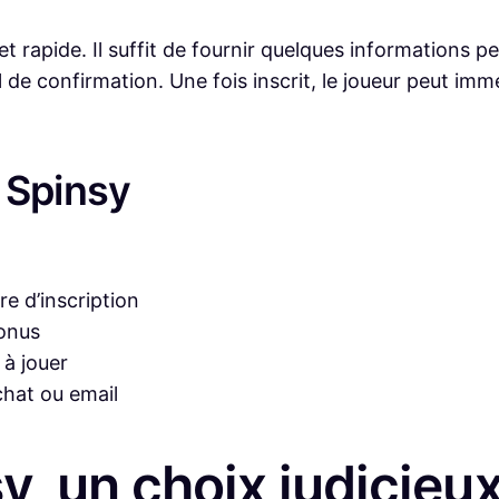
et rapide. Il suffit de fournir quelques informations
l de confirmation. Une fois inscrit, le joueur peut i
 Spinsy
e d’inscription
bonus
à jouer
chat ou email
y, un choix judicieux