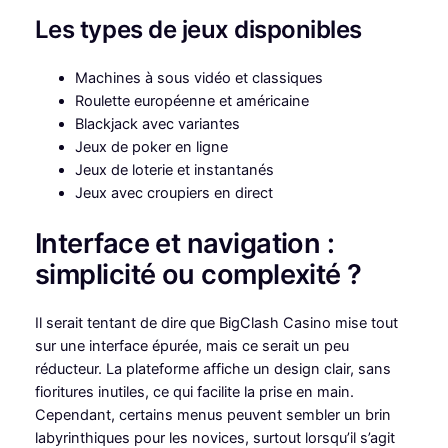
Les types de jeux disponibles
Machines à sous vidéo et classiques
Roulette européenne et américaine
Blackjack avec variantes
Jeux de poker en ligne
Jeux de loterie et instantanés
Jeux avec croupiers en direct
Interface et navigation :
simplicité ou complexité ?
Il serait tentant de dire que BigClash Casino mise tout
sur une interface épurée, mais ce serait un peu
réducteur. La plateforme affiche un design clair, sans
fioritures inutiles, ce qui facilite la prise en main.
Cependant, certains menus peuvent sembler un brin
labyrinthiques pour les novices, surtout lorsqu’il s’agit