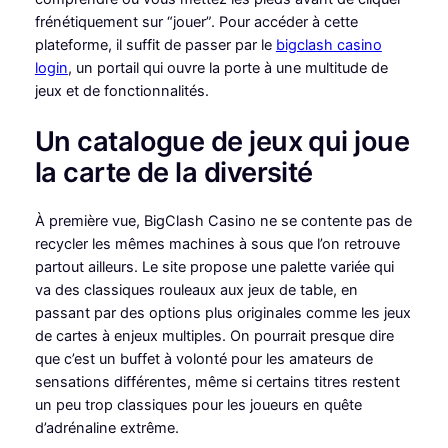
frénétiquement sur “jouer”. Pour accéder à cette
plateforme, il suffit de passer par le
bigclash casino
login
, un portail qui ouvre la porte à une multitude de
jeux et de fonctionnalités.
Un catalogue de jeux qui joue
la carte de la diversité
À première vue, BigClash Casino ne se contente pas de
recycler les mêmes machines à sous que l’on retrouve
partout ailleurs. Le site propose une palette variée qui
va des classiques rouleaux aux jeux de table, en
passant par des options plus originales comme les jeux
de cartes à enjeux multiples. On pourrait presque dire
que c’est un buffet à volonté pour les amateurs de
sensations différentes, même si certains titres restent
un peu trop classiques pour les joueurs en quête
d’adrénaline extrême.