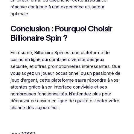
réactive contribue à une expérience utilisateur
optimale.
Conclusion : Pourquoi Choisir
Billionaire Spin ?
En résumé, Billionaire Spin est une plateforme de
casino en ligne qui combine diversité des jeux,
sécurité, et offres promotionnelles intéressantes. Que
vous soyez un joueur occasionnel ou un passionné de
jeux d’argent, cette plateforme saura répondre à vos
attentes grâce à son interface conviviale et ses
nombreuses fonctionnalités. N’attendez plus pour
découvrir ce casino en ligne de qualité et tenter votre
chance dès aujourd’hui !
vero70882