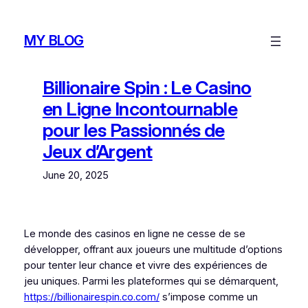
Skip
to
MY BLOG
content
Billionaire Spin : Le Casino
en Ligne Incontournable
pour les Passionnés de
Jeux d’Argent
June 20, 2025
Le monde des casinos en ligne ne cesse de se
développer, offrant aux joueurs une multitude d’options
pour tenter leur chance et vivre des expériences de
jeu uniques. Parmi les plateformes qui se démarquent,
https://billionairespin.co.com/
s’impose comme un