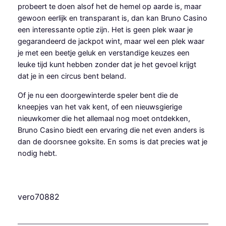
probeert te doen alsof het de hemel op aarde is, maar
gewoon eerlijk en transparant is, dan kan Bruno Casino
een interessante optie zijn. Het is geen plek waar je
gegarandeerd de jackpot wint, maar wel een plek waar
je met een beetje geluk en verstandige keuzes een
leuke tijd kunt hebben zonder dat je het gevoel krijgt
dat je in een circus bent beland.
Of je nu een doorgewinterde speler bent die de
kneepjes van het vak kent, of een nieuwsgierige
nieuwkomer die het allemaal nog moet ontdekken,
Bruno Casino biedt een ervaring die net even anders is
dan de doorsnee goksite. En soms is dat precies wat je
nodig hebt.
vero70882