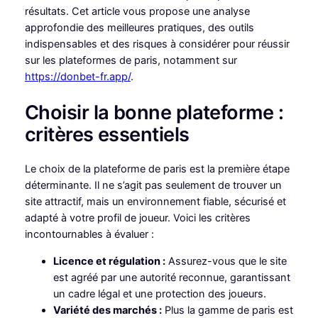
résultats. Cet article vous propose une analyse
approfondie des meilleures pratiques, des outils
indispensables et des risques à considérer pour réussir
sur les plateformes de paris, notamment sur
https://donbet-fr.app/
.
Choisir la bonne plateforme :
critères essentiels
Le choix de la plateforme de paris est la première étape
déterminante. Il ne s’agit pas seulement de trouver un
site attractif, mais un environnement fiable, sécurisé et
adapté à votre profil de joueur. Voici les critères
incontournables à évaluer :
Licence et régulation :
Assurez-vous que le site
est agréé par une autorité reconnue, garantissant
un cadre légal et une protection des joueurs.
Variété des marchés :
Plus la gamme de paris est