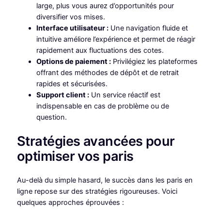
large, plus vous aurez d’opportunités pour
diversifier vos mises.
Interface utilisateur :
Une navigation fluide et
intuitive améliore l’expérience et permet de réagir
rapidement aux fluctuations des cotes.
Options de paiement :
Privilégiez les plateformes
offrant des méthodes de dépôt et de retrait
rapides et sécurisées.
Support client :
Un service réactif est
indispensable en cas de problème ou de
question.
Stratégies avancées pour
optimiser vos paris
Au-delà du simple hasard, le succès dans les paris en
ligne repose sur des stratégies rigoureuses. Voici
quelques approches éprouvées :