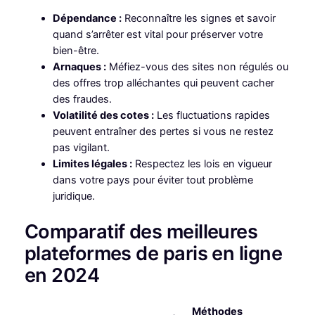
Dépendance :
Reconnaître les signes et savoir
quand s’arrêter est vital pour préserver votre
bien-être.
Arnaques :
Méfiez-vous des sites non régulés ou
des offres trop alléchantes qui peuvent cacher
des fraudes.
Volatilité des cotes :
Les fluctuations rapides
peuvent entraîner des pertes si vous ne restez
pas vigilant.
Limites légales :
Respectez les lois en vigueur
dans votre pays pour éviter tout problème
juridique.
Comparatif des meilleures
plateformes de paris en ligne
en 2024
Méthodes