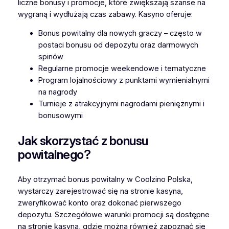
liczne bonusy i promocje, które zwiększają szanse na
wygraną i wydłużają czas zabawy. Kasyno oferuje:
Bonus powitalny dla nowych graczy – często w
postaci bonusu od depozytu oraz darmowych
spinów
Regularne promocje weekendowe i tematyczne
Program lojalnościowy z punktami wymienialnymi
na nagrody
Turnieje z atrakcyjnymi nagrodami pieniężnymi i
bonusowymi
Jak skorzystać z bonusu
powitalnego?
Aby otrzymać bonus powitalny w Coolzino Polska,
wystarczy zarejestrować się na stronie kasyna,
zweryfikować konto oraz dokonać pierwszego
depozytu. Szczegółowe warunki promocji są dostępne
na stronie kasyna, gdzie można również zapoznać się