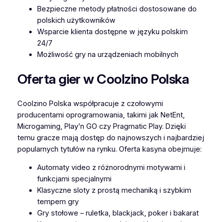
Bezpieczne metody płatności dostosowane do
polskich użytkowników
Wsparcie klienta dostępne w języku polskim
24/7
Możliwość gry na urządzeniach mobilnych
Oferta gier w Coolzino Polska
Coolzino Polska współpracuje z czołowymi
producentami oprogramowania, takimi jak NetEnt,
Microgaming, Play’n GO czy Pragmatic Play. Dzięki
temu gracze mają dostęp do najnowszych i najbardziej
popularnych tytułów na rynku. Oferta kasyna obejmuje:
Automaty video z różnorodnymi motywami i
funkcjami specjalnymi
Klasyczne sloty z prostą mechaniką i szybkim
tempem gry
Gry stołowe – ruletka, blackjack, poker i bakarat