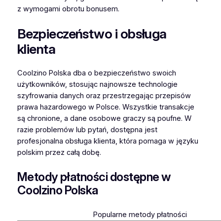
z wymogami obrotu bonusem.
Bezpieczeństwo i obsługa
klienta
Coolzino Polska dba o bezpieczeństwo swoich
użytkowników, stosując najnowsze technologie
szyfrowania danych oraz przestrzegając przepisów
prawa hazardowego w Polsce. Wszystkie transakcje
są chronione, a dane osobowe graczy są poufne. W
razie problemów lub pytań, dostępna jest
profesjonalna obsługa klienta, która pomaga w języku
polskim przez całą dobę.
Metody płatności dostępne w
Coolzino Polska
Popularne metody płatności