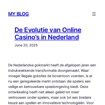
Skip
to
MY BLOG
content
De Evolutie van Online
Casino’s in Nederland
June 20, 2025
De Nederlandse gokmarkt heeft de afgelopen jaren een
indrukwekkende transformatie doorgemaakt. Waar
vroeger illegale goksites de boventoon voerden, is er
nu een gereguleerde markt ontstaan die spelers een
veilige en betrouwbare speelomgeving biedt. Deze
ontwikkeling heeft niet alleen geleid tot meer
vertrouwen onder spelers, maar ook tot een bredere
keuze aan spellen en innovatieve technologieën. Voor