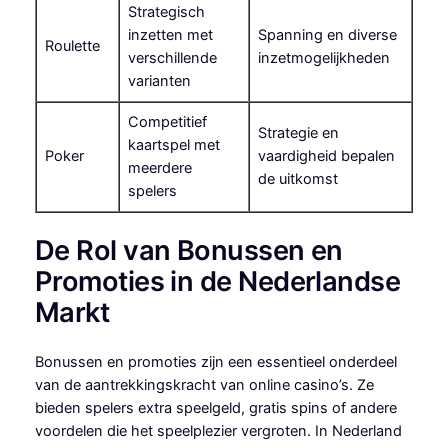
Strategisch
inzetten met
Spanning en diverse
Roulette
verschillende
inzetmogelijkheden
varianten
Competitief
Strategie en
kaartspel met
Poker
vaardigheid bepalen
meerdere
de uitkomst
spelers
De Rol van Bonussen en
Promoties in de Nederlandse
Markt
Bonussen en promoties zijn een essentieel onderdeel
van de aantrekkingskracht van online casino’s. Ze
bieden spelers extra speelgeld, gratis spins of andere
voordelen die het speelplezier vergroten. In Nederland