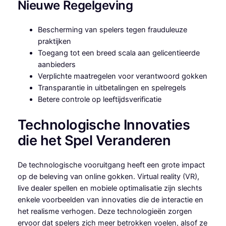
Nieuwe Regelgeving
Bescherming van spelers tegen frauduleuze
praktijken
Toegang tot een breed scala aan gelicentieerde
aanbieders
Verplichte maatregelen voor verantwoord gokken
Transparantie in uitbetalingen en spelregels
Betere controle op leeftijdsverificatie
Technologische Innovaties
die het Spel Veranderen
De technologische vooruitgang heeft een grote impact
op de beleving van online gokken. Virtual reality (VR),
live dealer spellen en mobiele optimalisatie zijn slechts
enkele voorbeelden van innovaties die de interactie en
het realisme verhogen. Deze technologieën zorgen
ervoor dat spelers zich meer betrokken voelen, alsof ze