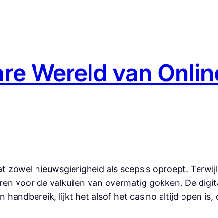
e Wereld van Online
t zowel nieuwsgierigheid als scepsis oproept. Terwi
 voor de valkuilen van overmatig gokken. De digita
 handbereik, lijkt het alsof het casino altijd open is, 