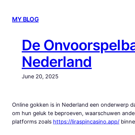
Skip
to
MY BLOG
content
De Onvoorspelbar
Nederland
June 20, 2025
Online gokken is in Nederland een onderwerp da
om hun geluk te beproeven, waarschuwen anderen
platforms zoals
https://liraspincasino.app/
binnen