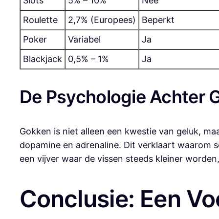
Slots
5% – 10%
Nee
Roulette
2,7% (Europees)
Beperkt
Poker
Variabel
Ja
Blackjack
0,5% – 1%
Ja
De Psychologie Achter 
Gokken is niet alleen een kwestie van geluk, ma
dopamine en adrenaline. Dit verklaart waarom somm
een vijver waar de vissen steeds kleiner worden
Conclusie: Een Vo