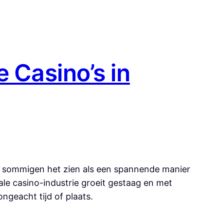
 Casino’s in
jl sommigen het zien als een spannende manier
le casino-industrie groeit gestaag en met
ongeacht tijd of plaats.