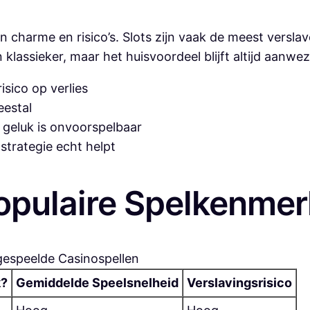
igen charme en risico’s. Slots zijn vaak de meest versl
klassieker, maar het huisvoordeel blijft altijd aanwe
isico op verlies
eestal
 geluk is onvoorspelbaar
strategie echt helpt
Populaire Spelkenme
espeelde Casinospellen
k?
Gemiddelde Speelsnelheid
Verslavingsrisico