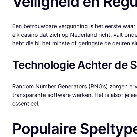
Veiligheid en Reg
Een betrouwbare vergunning is het eerste waar 
elk casino dat zich op Nederland richt, valt on
hebt die bij het minste of geringste de deuren s
Technologie Achter de 
Random Number Generators (RNG’s) zorgen ervoor d
transparante software werken. Het is alsof je e
essentieel.
Populaire Speltyp