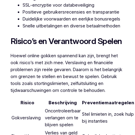
SSL-encryptie voor databeveiliging
Positieve gebruikersrecensies en transparantie
Duidelijke voorwaarden en eerlijke bonusregels
Snelle uitbetalingen en diverse betaalmethoden
Risico’s en Verantwoord Spelen
Hoewel online gokken spannend kan zijn, brengt het
ook risico’s met zich mee. Verslaving en financiële
problemen zijn reële gevaren. Daarom is het belangrijk
om grenzen te stellen en bewust te spelen. Gebruik
tools zoals stortingslimieten, zelfuitsluiting en
tijdwaarschuwingen om controle te behouden.
Risico
Beschrijving
Preventiemaatregelen
Oncontroleerbaar
Stel limieten in, zoek hulp
Gokverslaving
verlangen om te
bij instanties
blijven spelen
Verlies van geld