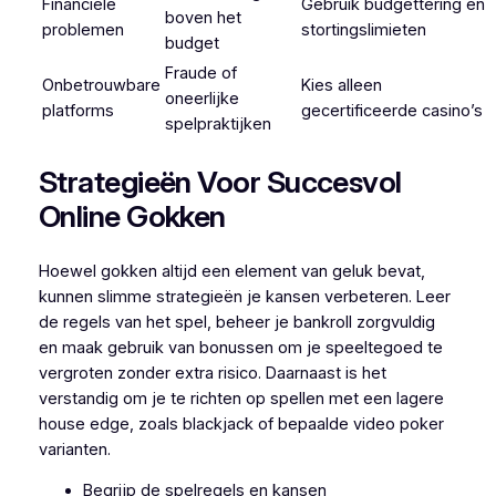
Financiële
Gebruik budgettering en
boven het
problemen
stortingslimieten
budget
Fraude of
Onbetrouwbare
Kies alleen
oneerlijke
platforms
gecertificeerde casino’s
spelpraktijken
Strategieën Voor Succesvol
Online Gokken
Hoewel gokken altijd een element van geluk bevat,
kunnen slimme strategieën je kansen verbeteren. Leer
de regels van het spel, beheer je bankroll zorgvuldig
en maak gebruik van bonussen om je speeltegoed te
vergroten zonder extra risico. Daarnaast is het
verstandig om je te richten op spellen met een lagere
house edge, zoals blackjack of bepaalde video poker
varianten.
Begrijp de spelregels en kansen