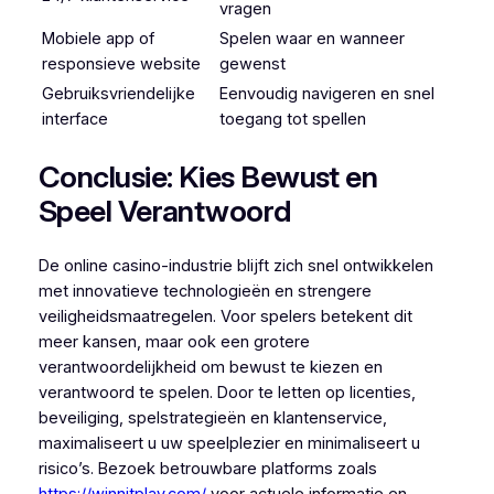
vragen
Mobiele app of
Spelen waar en wanneer
responsieve website
gewenst
Gebruiksvriendelijke
Eenvoudig navigeren en snel
interface
toegang tot spellen
Conclusie: Kies Bewust en
Speel Verantwoord
De online casino-industrie blijft zich snel ontwikkelen
met innovatieve technologieën en strengere
veiligheidsmaatregelen. Voor spelers betekent dit
meer kansen, maar ook een grotere
verantwoordelijkheid om bewust te kiezen en
verantwoord te spelen. Door te letten op licenties,
beveiliging, spelstrategieën en klantenservice,
maximaliseert u uw speelplezier en minimaliseert u
risico’s. Bezoek betrouwbare platforms zoals
https://winnitplay.com/
voor actuele informatie en