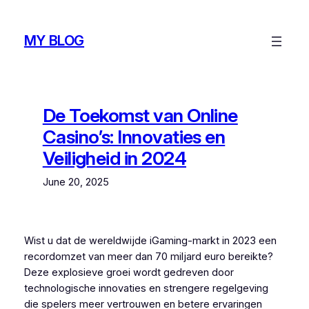
Skip
to
MY BLOG
content
De Toekomst van Online
Casino’s: Innovaties en
Veiligheid in 2024
June 20, 2025
Wist u dat de wereldwijde iGaming-markt in 2023 een
recordomzet van meer dan 70 miljard euro bereikte?
Deze explosieve groei wordt gedreven door
technologische innovaties en strengere regelgeving
die spelers meer vertrouwen en betere ervaringen