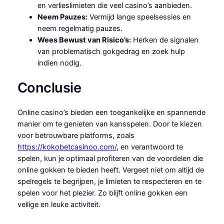
en verlieslimieten die veel casino’s aanbieden.
Neem Pauzes:
Vermijd lange speelsessies en
neem regelmatig pauzes.
Wees Bewust van Risico’s:
Herken de signalen
van problematisch gokgedrag en zoek hulp
indien nodig.
Conclusie
Online casino’s bieden een toegankelijke en spannende
manier om te genieten van kansspelen. Door te kiezen
voor betrouwbare platforms, zoals
https://kokobetcasinoo.com/
, en verantwoord te
spelen, kun je optimaal profiteren van de voordelen die
online gokken te bieden heeft. Vergeet niet om altijd de
spelregels te begrijpen, je limieten te respecteren en te
spelen voor het plezier. Zo blijft online gokken een
veilige en leuke activiteit.