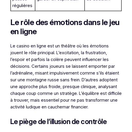
régulières
Le rôle des émotions dans le jeu
en ligne
Le casino en ligne est un théâtre où les émotions
jouent le rôle principal. L’excitation, la frustration,
l’espoir et parfois la colère peuvent influencer les
décisions. Certains joueurs se laissent emporter par
l’adrénaline, misant impulsivement comme s’ils étaient
sur une montagne russe sans frein. D’autres adoptent
une approche plus froide, presque clinique, analysant
chaque coup comme un stratège. L’équilibre est difficile
à trouver, mais essentiel pour ne pas transformer une
activité ludique en cauchemar financier.
Le piège de l’illusion de contrôle