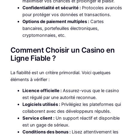
maximiser vos chances et prolonger le plaisir.
Confidentialité et sécurité :
Protocoles avancés
pour protéger vos données et transactions.
Options de paiement multiples :
Cartes
bancaires, portefeuilles électroniques,
cryptomonnaies, etc.
Comment Choisir un Casino en
Ligne Fiable ?
La fiabilité est un critère primordial. Voici quelques
éléments à vérifier :
Licence officielle :
Assurez-vous que le casino
est régulé par une autorité reconnue.
Logiciels utilisés :
Privilégiez les plateformes qui
collaborent avec des développeurs réputés.
Service client :
Un support réactif et disponible
est un gage de sérieux.
Conditions des bonus :
Lisez attentivement les