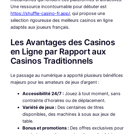
Une ressource incontournable pour débuter est
https://shuffle-casino-fr.app/
, qui propose une
sélection rigoureuse des meilleurs casinos en ligne
adaptés aux joueurs français.
Les Avantages des Casinos
en Ligne par Rapport aux
Casinos Traditionnels
Le passage au numérique a apporté plusieurs bénéfices
majeurs pour les amateurs de jeux d’argent :
Accessibilité 24/7 :
Jouez à tout moment, sans
contrainte d’horaires ou de déplacement.
Variété de jeux :
Des centaines de titres
disponibles, des machines à sous aux jeux de
table.
Bonus et promotions :
Des offres exclusives pour