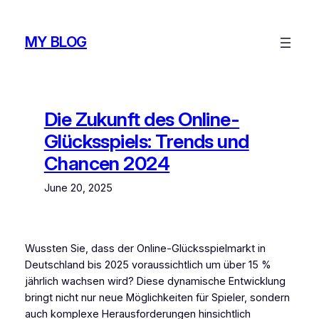
Skip
to
MY BLOG
content
Die Zukunft des Online-
Glücksspiels: Trends und
Chancen 2024
June 20, 2025
Wussten Sie, dass der Online-Glücksspielmarkt in
Deutschland bis 2025 voraussichtlich um über 15 %
jährlich wachsen wird? Diese dynamische Entwicklung
bringt nicht nur neue Möglichkeiten für Spieler, sondern
auch komplexe Herausforderungen hinsichtlich