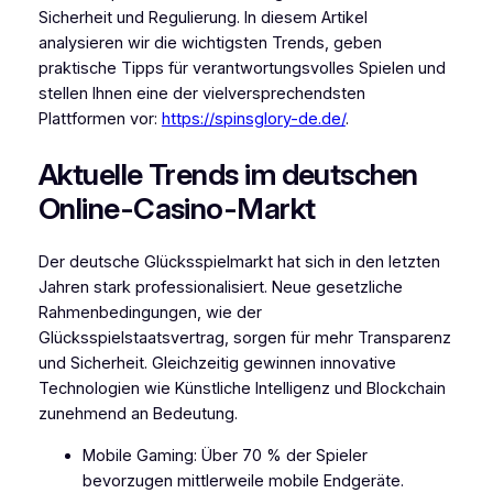
Sicherheit und Regulierung. In diesem Artikel
analysieren wir die wichtigsten Trends, geben
praktische Tipps für verantwortungsvolles Spielen und
stellen Ihnen eine der vielversprechendsten
Plattformen vor:
https://spinsglory-de.de/
.
Aktuelle Trends im deutschen
Online-Casino-Markt
Der deutsche Glücksspielmarkt hat sich in den letzten
Jahren stark professionalisiert. Neue gesetzliche
Rahmenbedingungen, wie der
Glücksspielstaatsvertrag, sorgen für mehr Transparenz
und Sicherheit. Gleichzeitig gewinnen innovative
Technologien wie Künstliche Intelligenz und Blockchain
zunehmend an Bedeutung.
Mobile Gaming: Über 70 % der Spieler
bevorzugen mittlerweile mobile Endgeräte.