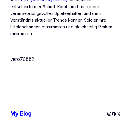
wie
https://spinsglory-de.de/
ist dabei ein
entscheidender Schritt. Kombiniert mit einem
verantwortungsvollen Spielverhalten und dem
Verständnis aktueller Trends können Spieler ihre
Erfolgschancen maximieren und gleichzeitig Risiken
minimieren.
vero70882
My Blog
Instagram
Faceboo
X