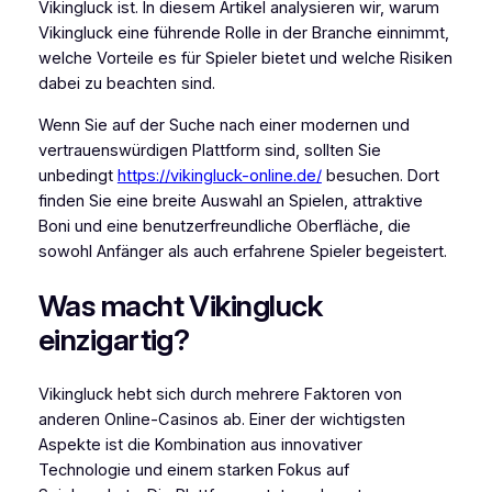
Vikingluck ist. In diesem Artikel analysieren wir, warum
Vikingluck eine führende Rolle in der Branche einnimmt,
welche Vorteile es für Spieler bietet und welche Risiken
dabei zu beachten sind.
Wenn Sie auf der Suche nach einer modernen und
vertrauenswürdigen Plattform sind, sollten Sie
unbedingt
https://vikingluck-online.de/
besuchen. Dort
finden Sie eine breite Auswahl an Spielen, attraktive
Boni und eine benutzerfreundliche Oberfläche, die
sowohl Anfänger als auch erfahrene Spieler begeistert.
Was macht Vikingluck
einzigartig?
Vikingluck hebt sich durch mehrere Faktoren von
anderen Online-Casinos ab. Einer der wichtigsten
Aspekte ist die Kombination aus innovativer
Technologie und einem starken Fokus auf