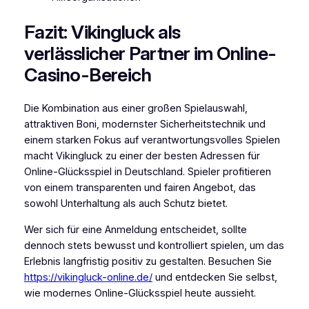
Fazit: Vikingluck als
verlässlicher Partner im Online-
Casino-Bereich
Die Kombination aus einer großen Spielauswahl,
attraktiven Boni, modernster Sicherheitstechnik und
einem starken Fokus auf verantwortungsvolles Spielen
macht Vikingluck zu einer der besten Adressen für
Online-Glücksspiel in Deutschland. Spieler profitieren
von einem transparenten und fairen Angebot, das
sowohl Unterhaltung als auch Schutz bietet.
Wer sich für eine Anmeldung entscheidet, sollte
dennoch stets bewusst und kontrolliert spielen, um das
Erlebnis langfristig positiv zu gestalten. Besuchen Sie
https://vikingluck-online.de/
und entdecken Sie selbst,
wie modernes Online-Glücksspiel heute aussieht.