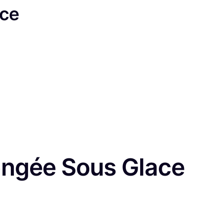
ace
longée Sous Glace