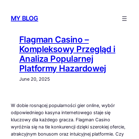
Skip
to
MY BLOG
content
Flagman Casino –
Kompleksowy Przegląd i
Analiza Popularnej
Platformy Hazardowej
June 20, 2025
W dobie rosnącej popularności gier online, wybór
odpowiedniego kasyna internetowego staje się
kluczowy dla każdego gracza. Flagman Casino
wyróżnia się na tle konkurencji dzięki szerokiej ofercie,
atrakcyjnym bonusom oraz intuicyjnej platformie. Czy