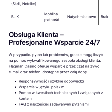
(Skrill, Neteller)
Mobilna
BLIK
Natychmiastowo
Brak
płatność
Obsługa Klienta –
Profesjonalne Wsparcie 24/7
W przypadku pytań lub problemów, gracze mogą liczyć
na pomoc wykwalifikowanego zespołu obsługi klienta.
Flagman Casino oferuje wsparcie przez czat na żywo,
e-mail oraz telefon, dostępne przez całą dobę.
Responsywność i szybkie odpowiedzi
Wsparcie w języku polskim
Pomoc w kwestiach technicznych i związanych z
kontem
FAQ z najczęściej zadawanymi pytaniami