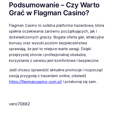
Podsumowanie – Czy Warto
Grać w Flagman Casino?
Flagman Casino to solidna platforma hazardowa, która
spełnia oczekiwania zarówno początkujących, jak i
doświadczonych graczy. Bogata oferta gier, atrakcyjne
bonusy oraz wysoki poziom bezpieczeństwa
sprawiają, że jest to miejsce warte uwagi. Dzięki
przejrzystej stronie i profesjonalnej obsłudze,
korzystanie z serwisu jest komfortowe i bezpieczne.
Jeśli chcesz sprawdzić aktualne promocje i rozpocząć
swoją przygodę z hazardem online, odwiedź
https://flagmancasino-com.pl/
i przekonaj się sam.
vero70882