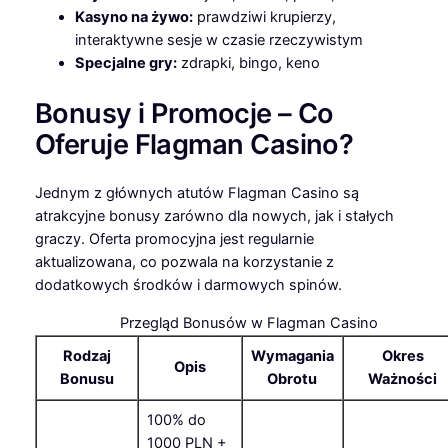
Kasyno na żywo:
prawdziwi krupierzy,
interaktywne sesje w czasie rzeczywistym
Specjalne gry:
zdrapki, bingo, keno
Bonusy i Promocje – Co
Oferuje Flagman Casino?
Jednym z głównych atutów Flagman Casino są
atrakcyjne bonusy zarówno dla nowych, jak i stałych
graczy. Oferta promocyjna jest regularnie
aktualizowana, co pozwala na korzystanie z
dodatkowych środków i darmowych spinów.
Przegląd Bonusów w Flagman Casino
Rodzaj
Wymagania
Okres
Opis
Bonusu
Obrotu
Ważności
100% do
1000 PLN +