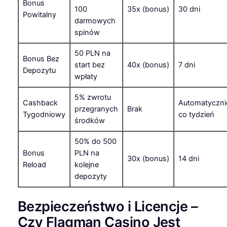
Bonus
100
35x (bonus)
30 dni
Powitalny
darmowych
spinów
50 PLN na
Bonus Bez
start bez
40x (bonus)
7 dni
Depozytu
wpłaty
5% zwrotu
Cashback
Automatyczni
przegranych
Brak
Tygodniowy
co tydzień
środków
50% do 500
Bonus
PLN na
30x (bonus)
14 dni
Reload
kolejne
depozyty
Bezpieczeństwo i Licencje –
Czy Flagman Casino Jest