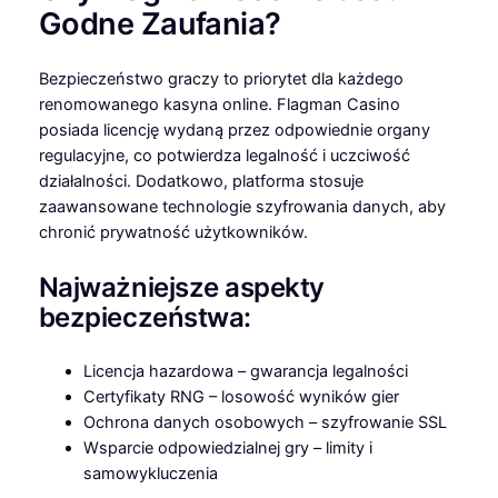
Godne Zaufania?
Bezpieczeństwo graczy to priorytet dla każdego
renomowanego kasyna online. Flagman Casino
posiada licencję wydaną przez odpowiednie organy
regulacyjne, co potwierdza legalność i uczciwość
działalności. Dodatkowo, platforma stosuje
zaawansowane technologie szyfrowania danych, aby
chronić prywatność użytkowników.
Najważniejsze aspekty
bezpieczeństwa:
Licencja hazardowa – gwarancja legalności
Certyfikaty RNG – losowość wyników gier
Ochrona danych osobowych – szyfrowanie SSL
Wsparcie odpowiedzialnej gry – limity i
samowykluczenia