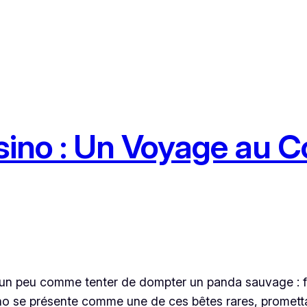
ino : Un Voyage au 
t un peu comme tenter de dompter un panda sauvage : fas
 se présente comme une de ces bêtes rares, promettant