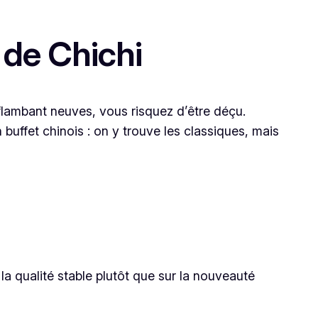
 de Chichi
 flambant neuves, vous risquez d’être déçu.
ffet chinois : on y trouve les classiques, mais
la qualité stable plutôt que sur la nouveauté