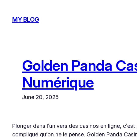
Skip
to
MY BLOG
content
Golden Panda Cas
Numérique
June 20, 2025
Plonger dans l’univers des casinos en ligne, c’es
compliqué qu’on ne le pense. Golden Panda Casino