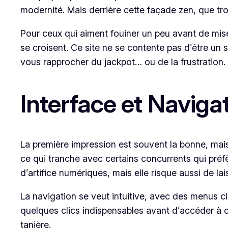
modernité. Mais derrière cette façade zen, que tr
Pour ceux qui aiment fouiner un peu avant de mis
se croisent. Ce site ne se contente pas d’être un 
vous rapprocher du jackpot… ou de la frustration.
Interface et Naviga
La première impression est souvent la bonne, mais
ce qui tranche avec certains concurrents qui préfè
d’artifice numériques, mais elle risque aussi de l
La navigation se veut intuitive, avec des menus cla
quelques clics indispensables avant d’accéder à c
tanière.