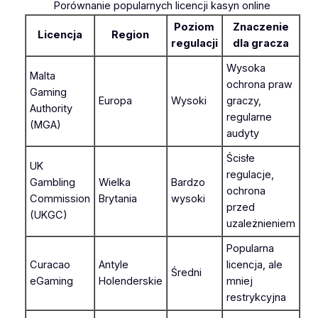
Porównanie popularnych licencji kasyn online
Poziom
Znaczenie
Licencja
Region
regulacji
dla gracza
Wysoka
Malta
ochrona praw
Gaming
Europa
Wysoki
graczy,
Authority
regularne
(MGA)
audyty
Ścisłe
UK
regulacje,
Gambling
Wielka
Bardzo
ochrona
Commission
Brytania
wysoki
przed
(UKGC)
uzależnieniem
Popularna
Curacao
Antyle
licencja, ale
Średni
eGaming
Holenderskie
mniej
restrykcyjna