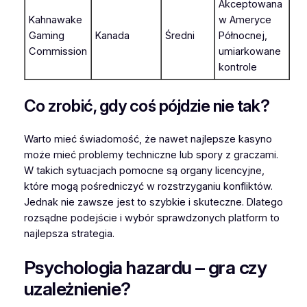
Akceptowana
Kahnawake
w Ameryce
Gaming
Kanada
Średni
Północnej,
Commission
umiarkowane
kontrole
Co zrobić, gdy coś pójdzie nie tak?
Warto mieć świadomość, że nawet najlepsze kasyno
może mieć problemy techniczne lub spory z graczami.
W takich sytuacjach pomocne są organy licencyjne,
które mogą pośredniczyć w rozstrzyganiu konfliktów.
Jednak nie zawsze jest to szybkie i skuteczne. Dlatego
rozsądne podejście i wybór sprawdzonych platform to
najlepsza strategia.
Psychologia hazardu – gra czy
uzależnienie?