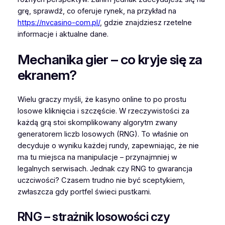
grę, sprawdź, co oferuje rynek, na przykład na
https://nvcasino-com.pl/
, gdzie znajdziesz rzetelne
informacje i aktualne dane.
Mechanika gier – co kryje się za
ekranem?
Wielu graczy myśli, że kasyno online to po prostu
losowe kliknięcia i szczęście. W rzeczywistości za
każdą grą stoi skomplikowany algorytm zwany
generatorem liczb losowych (RNG). To właśnie on
decyduje o wyniku każdej rundy, zapewniając, że nie
ma tu miejsca na manipulacje – przynajmniej w
legalnych serwisach. Jednak czy RNG to gwarancja
uczciwości? Czasem trudno nie być sceptykiem,
zwłaszcza gdy portfel świeci pustkami.
RNG – strażnik losowości czy