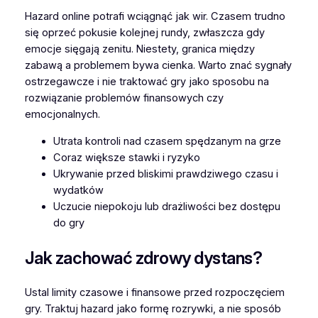
Hazard online potrafi wciągnąć jak wir. Czasem trudno
się oprzeć pokusie kolejnej rundy, zwłaszcza gdy
emocje sięgają zenitu. Niestety, granica między
zabawą a problemem bywa cienka. Warto znać sygnały
ostrzegawcze i nie traktować gry jako sposobu na
rozwiązanie problemów finansowych czy
emocjonalnych.
Utrata kontroli nad czasem spędzanym na grze
Coraz większe stawki i ryzyko
Ukrywanie przed bliskimi prawdziwego czasu i
wydatków
Uczucie niepokoju lub drażliwości bez dostępu
do gry
Jak zachować zdrowy dystans?
Ustal limity czasowe i finansowe przed rozpoczęciem
gry. Traktuj hazard jako formę rozrywki, a nie sposób