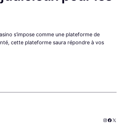
 Casino s’impose comme une plateforme de
nté, cette plateforme saura répondre à vos
Instagram
Faceboo
X