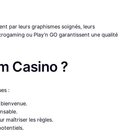
ent par leurs graphismes soignés, leurs
crogaming ou Play’n GO garantissent une qualité
m Casino ?
es :
 bienvenue.
nsable.
r maîtriser les règles.
otentiels.