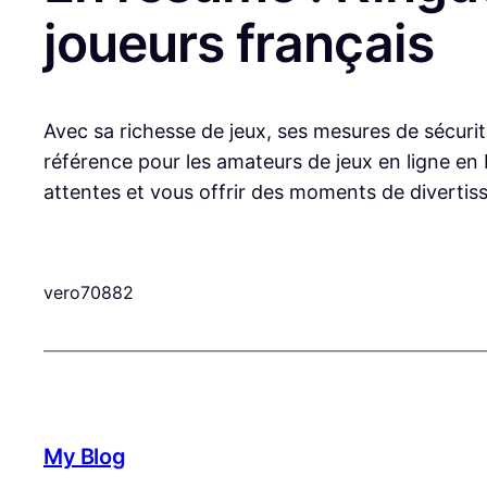
joueurs français
Avec sa richesse de jeux, ses mesures de sécur
référence pour les amateurs de jeux en ligne e
attentes et vous offrir des moments de divertis
vero70882
My Blog