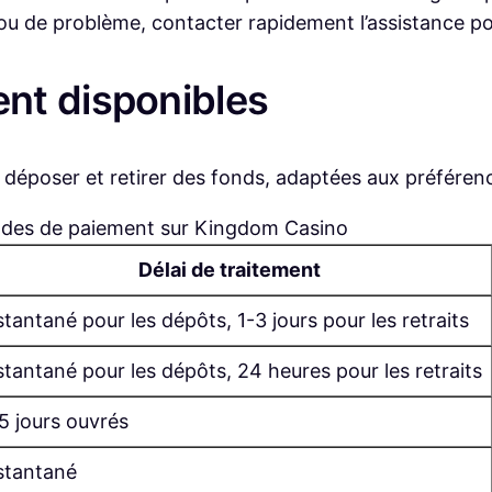
u de problème, contacter rapidement l’assistance pou
nt disponibles
époser et retirer des fonds, adaptées aux préférence
des de paiement sur Kingdom Casino
Délai de traitement
stantané pour les dépôts, 1-3 jours pour les retraits
stantané pour les dépôts, 24 heures pour les retraits
5 jours ouvrés
stantané