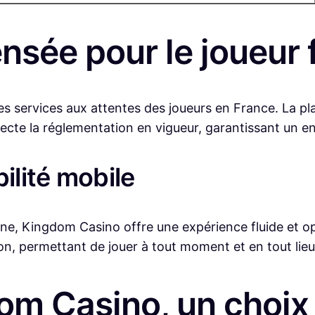
nsée pour le joueur 
s services aux attentes des joueurs en France. La pl
specte la réglementation en vigueur, garantissant un e
ilité mobile
one, Kingdom Casino offre une expérience fluide et op
on, permettant de jouer à tout moment et en tout lieu
om Casino, un choix 