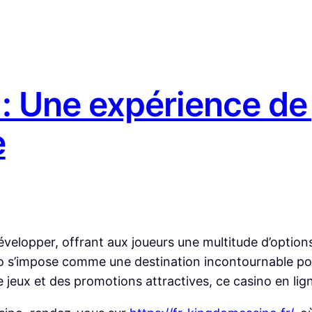
 Une expérience de 
e
velopper, offrant aux joueurs une multitude d’options
 s’impose comme une destination incontournable pou
 jeux et des promotions attractives, ce casino en lign