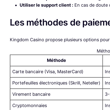
Utiliser le support client :
En cas de doute o
Les méthodes de paieme
Kingdom Casino propose plusieurs options pour d
Métho
Méthode
Carte bancaire (Visa, MasterCard)
In
Portefeuilles électroniques (Skrill, Neteller)
In
Virement bancaire
3-
Cryptomonnaies
In