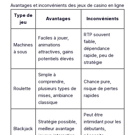
Avantages et inconvénients des jeux de casino en ligne
Type de
Avantages
Inconvénients
jeu
RTP souvent
Faciles à jouer,
faible,
Machines
animations
dépendance
à sous
attractives, gains
rapide, peu de
potentiels élevés
stratégie
Simple à
comprendre,
Chance pure,
Roulette
plusieurs types de
risque de pertes
mises, ambiance
rapides
classique
Peut être
Stratégie possible,
intimidant pour les
Blackjack
meilleur avantage
débutants,