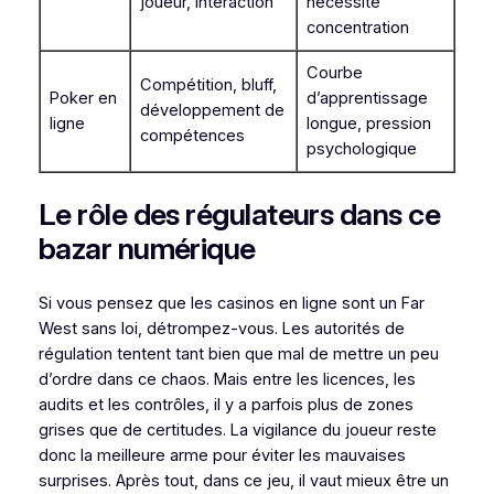
joueur, interaction
nécessite
concentration
Courbe
Compétition, bluff,
Poker en
d’apprentissage
développement de
ligne
longue, pression
compétences
psychologique
Le rôle des régulateurs dans ce
bazar numérique
Si vous pensez que les casinos en ligne sont un Far
West sans loi, détrompez-vous. Les autorités de
régulation tentent tant bien que mal de mettre un peu
d’ordre dans ce chaos. Mais entre les licences, les
audits et les contrôles, il y a parfois plus de zones
grises que de certitudes. La vigilance du joueur reste
donc la meilleure arme pour éviter les mauvaises
surprises. Après tout, dans ce jeu, il vaut mieux être un