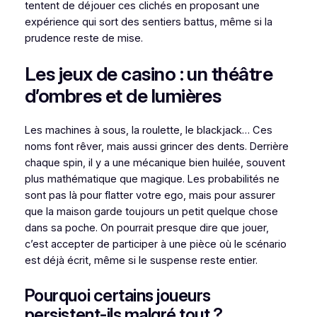
tentent de déjouer ces clichés en proposant une
expérience qui sort des sentiers battus, même si la
prudence reste de mise.
Les jeux de casino : un théâtre
d’ombres et de lumières
Les machines à sous, la roulette, le blackjack… Ces
noms font rêver, mais aussi grincer des dents. Derrière
chaque spin, il y a une mécanique bien huilée, souvent
plus mathématique que magique. Les probabilités ne
sont pas là pour flatter votre ego, mais pour assurer
que la maison garde toujours un petit quelque chose
dans sa poche. On pourrait presque dire que jouer,
c’est accepter de participer à une pièce où le scénario
est déjà écrit, même si le suspense reste entier.
Pourquoi certains joueurs
persistent-ils malgré tout ?