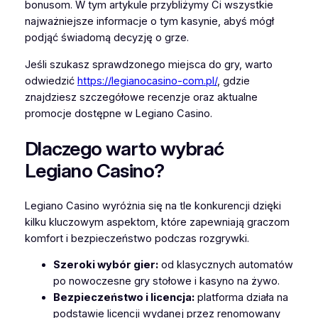
bonusom. W tym artykule przybliżymy Ci wszystkie
najważniejsze informacje o tym kasynie, abyś mógł
podjąć świadomą decyzję o grze.
Jeśli szukasz sprawdzonego miejsca do gry, warto
odwiedzić
https://legianocasino-com.pl/
, gdzie
znajdziesz szczegółowe recenzje oraz aktualne
promocje dostępne w Legiano Casino.
Dlaczego warto wybrać
Legiano Casino?
Legiano Casino wyróżnia się na tle konkurencji dzięki
kilku kluczowym aspektom, które zapewniają graczom
komfort i bezpieczeństwo podczas rozgrywki.
Szeroki wybór gier:
od klasycznych automatów
po nowoczesne gry stołowe i kasyno na żywo.
Bezpieczeństwo i licencja:
platforma działa na
podstawie licencji wydanej przez renomowany