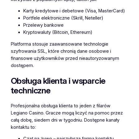
Karty kredytowe i debetowe (Visa, MasterCard)
Portfele elektroniczne (Skrill, Neteller)
Przelewy bankowe
Kryptowaluty (Bitcoin, Ethereum)
Platforma stosuje zaawansowane technologie
szyfrowania SSL, które chronią dane osobowe i
finansowe użytkowników przed nieautoryzowanym
dostępem.
Obsługa klienta i wsparcie
techniczne
Profesjonalna obsługa klienta to jeden z filarów
Legiano Casino. Gracze mogą liczyć na pomoc przez
całą dobę, siedem dni w tygodniu. Dostępne kanały
kontaktu to:
Czat na żywo – najszybsza forma kontaktu