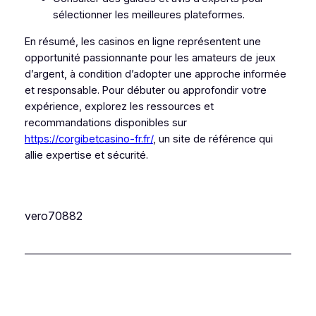
sélectionner les meilleures plateformes.
En résumé, les casinos en ligne représentent une
opportunité passionnante pour les amateurs de jeux
d’argent, à condition d’adopter une approche informée
et responsable. Pour débuter ou approfondir votre
expérience, explorez les ressources et
recommandations disponibles sur
https://corgibetcasino-fr.fr/
, un site de référence qui
allie expertise et sécurité.
vero70882