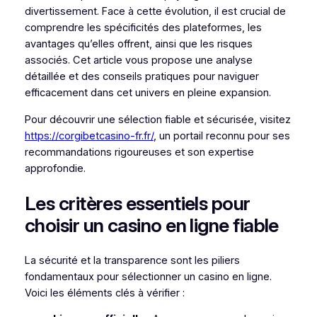
divertissement. Face à cette évolution, il est crucial de
comprendre les spécificités des plateformes, les
avantages qu’elles offrent, ainsi que les risques
associés. Cet article vous propose une analyse
détaillée et des conseils pratiques pour naviguer
efficacement dans cet univers en pleine expansion.
Pour découvrir une sélection fiable et sécurisée, visitez
https://corgibetcasino-fr.fr/
, un portail reconnu pour ses
recommandations rigoureuses et son expertise
approfondie.
Les critères essentiels pour
choisir un casino en ligne fiable
La sécurité et la transparence sont les piliers
fondamentaux pour sélectionner un casino en ligne.
Voici les éléments clés à vérifier :