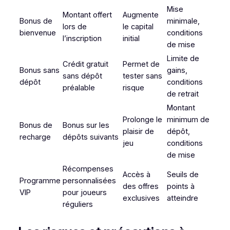
Mise
Montant offert
Augmente
Bonus de
minimale,
lors de
le capital
bienvenue
conditions
l’inscription
initial
de mise
Limite de
Crédit gratuit
Permet de
Bonus sans
gains,
sans dépôt
tester sans
dépôt
conditions
préalable
risque
de retrait
Montant
Prolonge le
minimum de
Bonus de
Bonus sur les
plaisir de
dépôt,
recharge
dépôts suivants
jeu
conditions
de mise
Récompenses
Accès à
Seuils de
Programme
personnalisées
des offres
points à
VIP
pour joueurs
exclusives
atteindre
réguliers