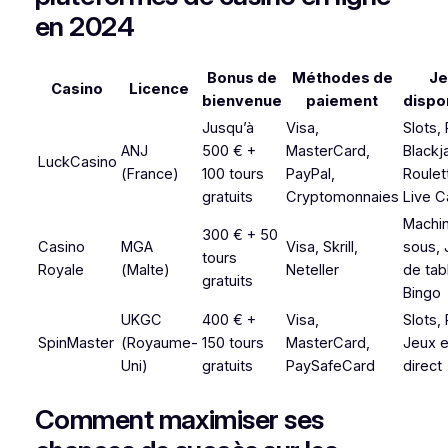
en 2024
Bonus de
Méthodes de
Je
Casino
Licence
bienvenue
paiement
dispo
Jusqu’à
Visa,
Slots,
ANJ
500 € +
MasterCard,
Blackj
LuckCasino
(France)
100 tours
PayPal,
Roulet
gratuits
Cryptomonnaies
Live C
Machi
300 € + 50
Casino
MGA
Visa, Skrill,
sous, 
tours
Royale
(Malte)
Neteller
de tab
gratuits
Bingo
UKGC
400 € +
Visa,
Slots,
SpinMaster
(Royaume-
150 tours
MasterCard,
Jeux 
Uni)
gratuits
PaySafeCard
direct
Comment maximiser ses