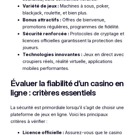
Variété de jeux :
Machines à sous, poker,
blackjack, roulette, et bien plus.
Bonus attractifs :
Offres de bienvenue,
promotions régulières, programmes de fidélité.
Sécurité renforcée :
Protocoles de cryptage et
licences officielles garantissent la protection des
joueurs.
Technologies innovantes :
Jeux en direct avec
croupiers réels, réalité virtuelle, applications
mobiles performantes.
Évaluer la fiabilité d’un casino en
ligne : critères essentiels
La sécurité est primordiale lorsqu’il s’agit de choisir une
plateforme de jeux en ligne. Voici les principaux
critères à vérifier :
Licence officielle :
Assurez-vous que le casino