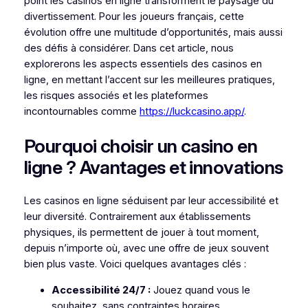
point les casinos en ligne transforment le paysage du
divertissement. Pour les joueurs français, cette
évolution offre une multitude d’opportunités, mais aussi
des défis à considérer. Dans cet article, nous
explorerons les aspects essentiels des casinos en
ligne, en mettant l’accent sur les meilleures pratiques,
les risques associés et les plateformes
incontournables comme
https://luckcasino.app/
.
Pourquoi choisir un casino en
ligne ? Avantages et innovations
Les casinos en ligne séduisent par leur accessibilité et
leur diversité. Contrairement aux établissements
physiques, ils permettent de jouer à tout moment,
depuis n’importe où, avec une offre de jeux souvent
bien plus vaste. Voici quelques avantages clés :
Accessibilité 24/7 :
Jouez quand vous le
souhaitez, sans contraintes horaires.