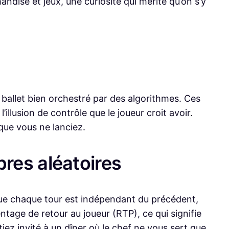
ise et jeux, une curiosité qui mérite qu’on s’y
n ballet bien orchestré par des algorithmes. Ces
illusion de contrôle que le joueur croit avoir.
que vous ne lanciez.
res aléatoires
 que chaque tour est indépendant du précédent,
ntage de retour au joueur (RTP), ce qui signifie
iez invité à un dîner où le chef ne vous sert que