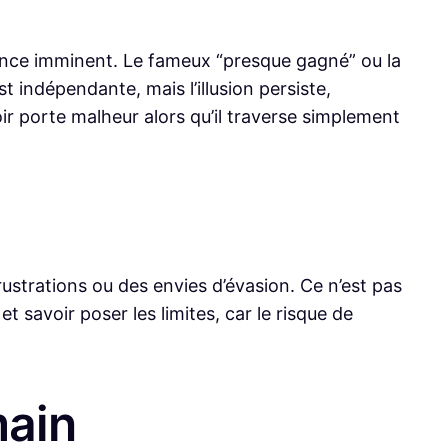
chance imminent. Le fameux “presque gagné” ou la
t indépendante, mais l’illusion persiste,
 porte malheur alors qu’il traverse simplement
ustrations ou des envies d’évasion. Ce n’est pas
t savoir poser les limites, car le risque de
main