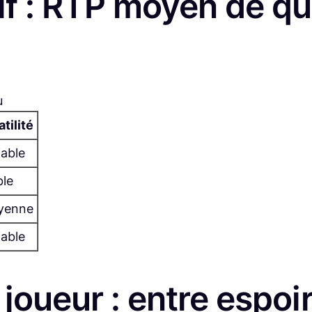
f : RTP moyen de qu
u
atilité
iable
ble
yenne
iable
joueur : entre espoir