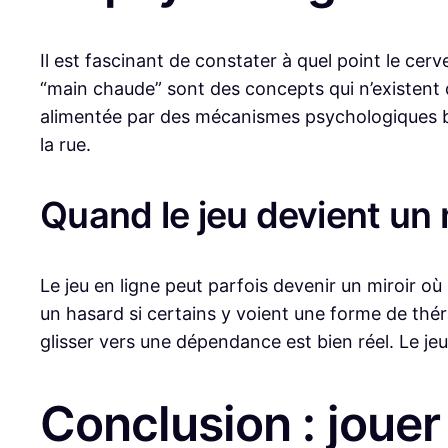
Il est fascinant de constater à quel point le ce
“main chaude” sont des concepts qui n’existent qu
alimentée par des mécanismes psychologiques bi
la rue.
Quand le jeu devient un 
Le jeu en ligne peut parfois devenir un miroir o
un hasard si certains y voient une forme de thérap
glisser vers une dépendance est bien réel. Le jeu
Conclusion : jouer