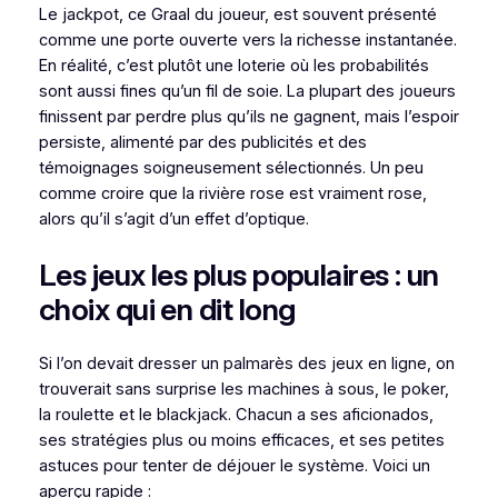
Le jackpot, ce Graal du joueur, est souvent présenté
comme une porte ouverte vers la richesse instantanée.
En réalité, c’est plutôt une loterie où les probabilités
sont aussi fines qu’un fil de soie. La plupart des joueurs
finissent par perdre plus qu’ils ne gagnent, mais l’espoir
persiste, alimenté par des publicités et des
témoignages soigneusement sélectionnés. Un peu
comme croire que la rivière rose est vraiment rose,
alors qu’il s’agit d’un effet d’optique.
Les jeux les plus populaires : un
choix qui en dit long
Si l’on devait dresser un palmarès des jeux en ligne, on
trouverait sans surprise les machines à sous, le poker,
la roulette et le blackjack. Chacun a ses aficionados,
ses stratégies plus ou moins efficaces, et ses petites
astuces pour tenter de déjouer le système. Voici un
aperçu rapide :