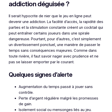
addiction déguisée ?
Il serait hypocrite de nier que le jeu en ligne peut
devenir une addiction. La facilité d’accès, la rapidité des
parties et la stimulation constante créent un cocktail qui
peut entraîner certains joueurs dans une spirale
dangereuse. Pourtant, pour d’autres, c’est simplement
un divertissement ponctuel, une manière de passer le
temps sans conséquences majeures. Comme dans
toute rivière, il faut savoir nager avec prudence et ne
pas se laisser emporter par le courant.
Quelques signes d’alerte
Augmentation du temps passé à jouer sans
contrôle.
Perte d’argent régulière malgré les promesses
de gain.
Isolement social ou mensonges liés au jeu.