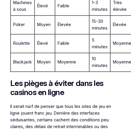
Machines
1-3
Très
Élevé
Faible
à sous
minutes
élevée
15-30
Poker
Moyen
Élevée
Élevée
minutes
5
Roulette
Élevé
Faible
Moyenn
minutes
10
Blackjack
Moyen
Moyenne
Moyenn
minutes
Les pièges à éviter dans les
casinos en ligne
Il serait naïf de penser que tous les sites de jeu en
ligne jouent franc jeu. Derrière des interfaces
séduisantes, certains cachent des conditions peu
claires, des délais de retrait interminables ou des