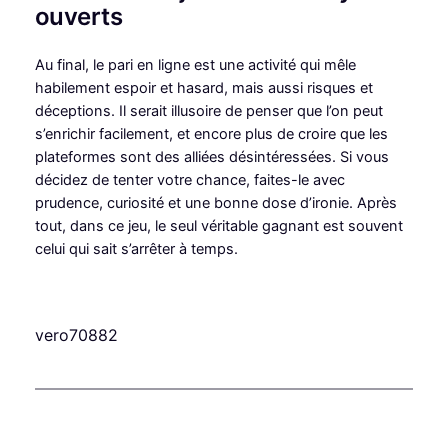
ouverts
Au final, le pari en ligne est une activité qui mêle
habilement espoir et hasard, mais aussi risques et
déceptions. Il serait illusoire de penser que l’on peut
s’enrichir facilement, et encore plus de croire que les
plateformes sont des alliées désintéressées. Si vous
décidez de tenter votre chance, faites-le avec
prudence, curiosité et une bonne dose d’ironie. Après
tout, dans ce jeu, le seul véritable gagnant est souvent
celui qui sait s’arrêter à temps.
vero70882