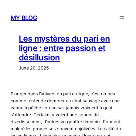
Skip
to
MY BLOG
content
Les mystères du pari en
ligne : entre passion et
désillusion
June 20, 2025
Plonger dans l’univers du pari en ligne, c’est un peu
comme tenter de dompter un chat sauvage avec une
canne à pêche : on ne sait jamais vraiment à quoi
s’attendre. Certains y voient une source de
divertissement, d’autres un gouffre financier. Pourtant,
malgré les promesses souvent enjolivées, la réalité du
jeu en ligne est bien plus nuancée. Pour ceux qui