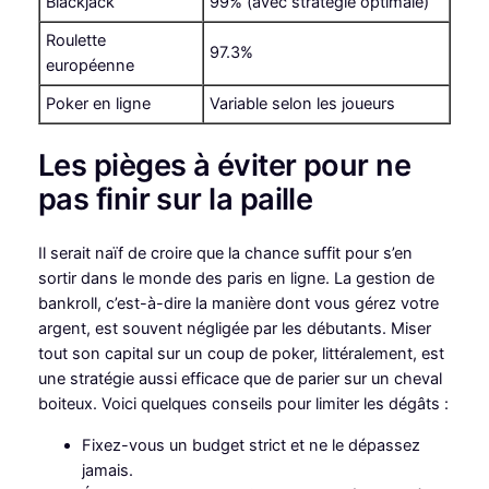
Blackjack
99% (avec stratégie optimale)
Roulette
97.3%
européenne
Poker en ligne
Variable selon les joueurs
Les pièges à éviter pour ne
pas finir sur la paille
Il serait naïf de croire que la chance suffit pour s’en
sortir dans le monde des paris en ligne. La gestion de
bankroll, c’est-à-dire la manière dont vous gérez votre
argent, est souvent négligée par les débutants. Miser
tout son capital sur un coup de poker, littéralement, est
une stratégie aussi efficace que de parier sur un cheval
boiteux. Voici quelques conseils pour limiter les dégâts :
Fixez-vous un budget strict et ne le dépassez
jamais.