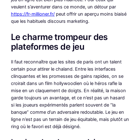
veulent s’aventurer dans ce monde, un détour par
https://fr-millioner.fr/
peut offrir un aperçu moins biaisé
que les habituels discours marketing.
Le charme trompeur des
plateformes de jeu
Il faut reconnaître que les sites de paris ont un talent
certain pour attirer le chaland. Entre les interfaces
clinquantes et les promesses de gains rapides, on se
croirait dans un film hollywoodien où le héros rafle la
mise en un claquement de doigts. En réalité, la maison
garde toujours un avantage, et ce n’est pas un hasard
si les joueurs expérimentés parlent souvent de “la
banque” comme d’un adversaire redoutable. Le jeu en
ligne n’est pas un terrain de jeu équitable, mais plutôt un
ring où le favori est déjà désigné.