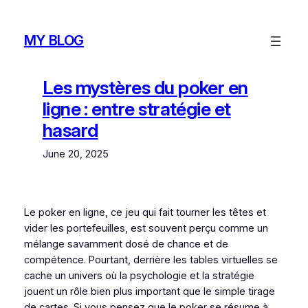
Skip
to
MY BLOG
content
Les mystères du poker en
ligne : entre stratégie et
hasard
June 20, 2025
Le poker en ligne, ce jeu qui fait tourner les têtes et
vider les portefeuilles, est souvent perçu comme un
mélange savamment dosé de chance et de
compétence. Pourtant, derrière les tables virtuelles se
cache un univers où la psychologie et la stratégie
jouent un rôle bien plus important que le simple tirage
de cartes. Si vous pensez que le poker se résume à