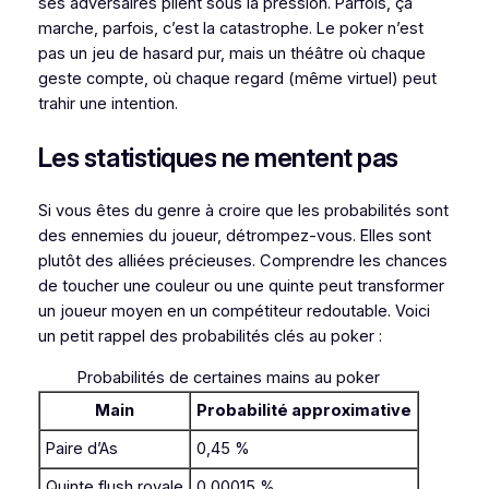
ses adversaires plient sous la pression. Parfois, ça
marche, parfois, c’est la catastrophe. Le poker n’est
pas un jeu de hasard pur, mais un théâtre où chaque
geste compte, où chaque regard (même virtuel) peut
trahir une intention.
Les statistiques ne mentent pas
Si vous êtes du genre à croire que les probabilités sont
des ennemies du joueur, détrompez-vous. Elles sont
plutôt des alliées précieuses. Comprendre les chances
de toucher une couleur ou une quinte peut transformer
un joueur moyen en un compétiteur redoutable. Voici
un petit rappel des probabilités clés au poker :
Probabilités de certaines mains au poker
Main
Probabilité approximative
Paire d’As
0,45 %
Quinte flush royale
0,00015 %