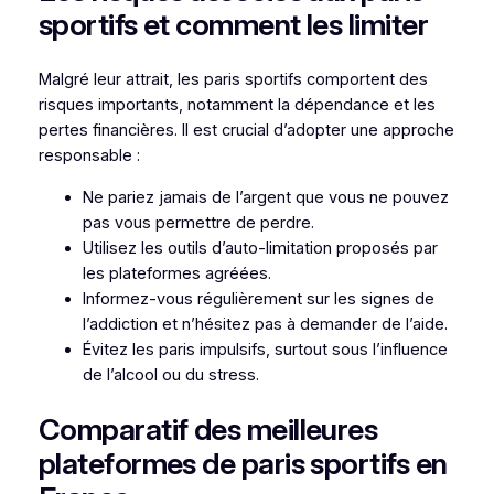
sportifs et comment les limiter
Malgré leur attrait, les paris sportifs comportent des
risques importants, notamment la dépendance et les
pertes financières. Il est crucial d’adopter une approche
responsable :
Ne pariez jamais de l’argent que vous ne pouvez
pas vous permettre de perdre.
Utilisez les outils d’auto-limitation proposés par
les plateformes agréées.
Informez-vous régulièrement sur les signes de
l’addiction et n’hésitez pas à demander de l’aide.
Évitez les paris impulsifs, surtout sous l’influence
de l’alcool ou du stress.
Comparatif des meilleures
plateformes de paris sportifs en