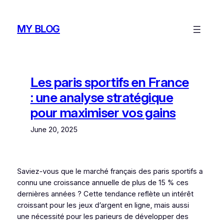
Skip
to
MY BLOG
content
Les paris sportifs en France
: une analyse stratégique
pour maximiser vos gains
June 20, 2025
Saviez-vous que le marché français des paris sportifs a
connu une croissance annuelle de plus de 15 % ces
dernières années ? Cette tendance reflète un intérêt
croissant pour les jeux d’argent en ligne, mais aussi
une nécessité pour les parieurs de développer des