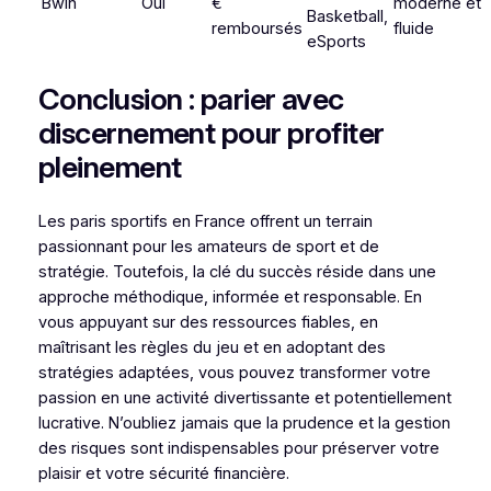
Bwin
Oui
€
moderne et
Basketball,
remboursés
fluide
eSports
Conclusion : parier avec
discernement pour profiter
pleinement
Les paris sportifs en France offrent un terrain
passionnant pour les amateurs de sport et de
stratégie. Toutefois, la clé du succès réside dans une
approche méthodique, informée et responsable. En
vous appuyant sur des ressources fiables, en
maîtrisant les règles du jeu et en adoptant des
stratégies adaptées, vous pouvez transformer votre
passion en une activité divertissante et potentiellement
lucrative. N’oubliez jamais que la prudence et la gestion
des risques sont indispensables pour préserver votre
plaisir et votre sécurité financière.