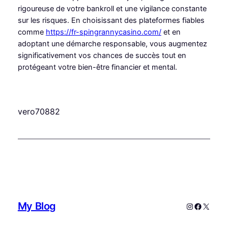
rigoureuse de votre bankroll et une vigilance constante
sur les risques. En choisissant des plateformes fiables
comme
https://fr-spingrannycasino.com/
et en
adoptant une démarche responsable, vous augmentez
significativement vos chances de succès tout en
protégeant votre bien-être financier et mental.
vero70882
My Blog
Instagram
Faceboo
X