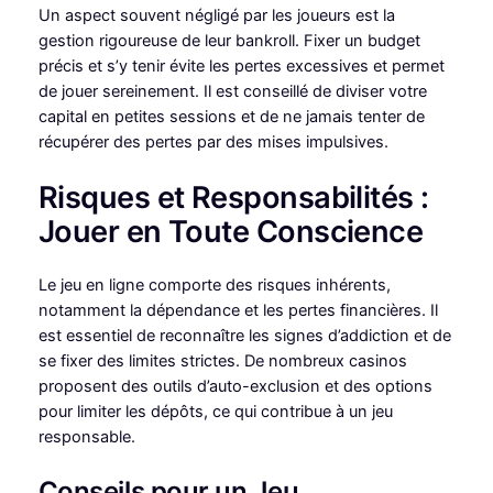
Un aspect souvent négligé par les joueurs est la
gestion rigoureuse de leur bankroll. Fixer un budget
précis et s’y tenir évite les pertes excessives et permet
de jouer sereinement. Il est conseillé de diviser votre
capital en petites sessions et de ne jamais tenter de
récupérer des pertes par des mises impulsives.
Risques et Responsabilités :
Jouer en Toute Conscience
Le jeu en ligne comporte des risques inhérents,
notamment la dépendance et les pertes financières. Il
est essentiel de reconnaître les signes d’addiction et de
se fixer des limites strictes. De nombreux casinos
proposent des outils d’auto-exclusion et des options
pour limiter les dépôts, ce qui contribue à un jeu
responsable.
Conseils pour un Jeu