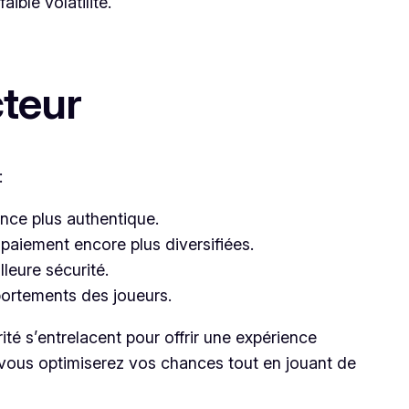
ible volatilité.
cteur
:
nce plus authentique.
 paiement encore plus diversifiées.
lleure sécurité.
ortements des joueurs.
é s’entrelacent pour offrir une expérience
 vous optimiserez vos chances tout en jouant de