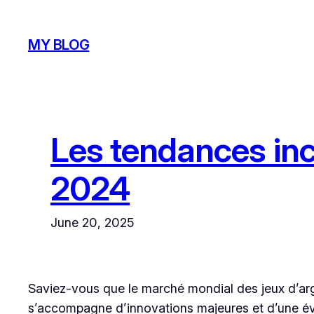
Skip
to
MY BLOG
content
Les tendances inc
2024
June 20, 2025
Saviez-vous que le marché mondial des jeux d’arge
s’accompagne d’innovations majeures et d’une évo