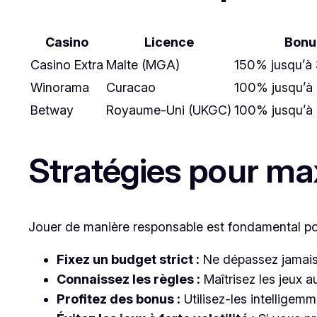
Casino
Licence
Bonu
Casino Extra
Malte (MGA)
150% jusqu’à 
Winorama
Curacao
100% jusqu’à
Betway
Royaume-Uni (UKGC)
100% jusqu’à
Stratégies pour max
Jouer de manière responsable est fondamental pour
Fixez un budget strict :
Ne dépassez jamais
Connaissez les règles :
Maîtrisez les jeux a
Profitez des bonus :
Utilisez-les intelligem