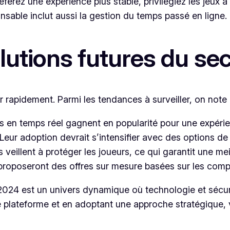
férez une expérience plus stable, privilégiez les jeux à fa
nsable inclut aussi la gestion du temps passé en ligne.
lutions futures du se
 rapidement. Parmi les tendances à surveiller, on note 
s en temps réel gagnent en popularité pour une expérie
Leur adoption devrait s’intensifier avec des options de
 veillent à protéger les joueurs, ce qui garantit une mei
proposeront des offres sur mesure basées sur les comp
024 est un univers dynamique où technologie et sécurit
re plateforme et en adoptant une approche stratégique,