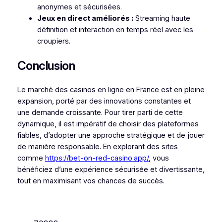
anonymes et sécurisées.
Jeux en direct améliorés :
Streaming haute
définition et interaction en temps réel avec les
croupiers.
Conclusion
Le marché des casinos en ligne en France est en pleine
expansion, porté par des innovations constantes et
une demande croissante. Pour tirer parti de cette
dynamique, il est impératif de choisir des plateformes
fiables, d’adopter une approche stratégique et de jouer
de manière responsable. En explorant des sites
comme
https://bet-on-red-casino.app/
, vous
bénéficiez d’une expérience sécurisée et divertissante,
tout en maximisant vos chances de succès.