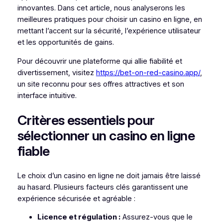
innovantes. Dans cet article, nous analyserons les
meilleures pratiques pour choisir un casino en ligne, en
mettant l’accent sur la sécurité, l’expérience utilisateur
et les opportunités de gains.
Pour découvrir une plateforme qui allie fiabilité et
divertissement, visitez
https://bet-on-red-casino.app/
,
un site reconnu pour ses offres attractives et son
interface intuitive.
Critères essentiels pour
sélectionner un casino en ligne
fiable
Le choix d’un casino en ligne ne doit jamais être laissé
au hasard. Plusieurs facteurs clés garantissent une
expérience sécurisée et agréable :
Licence et régulation :
Assurez-vous que le