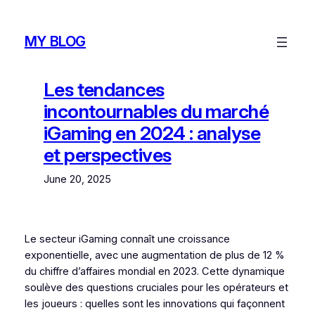
Skip
to
MY BLOG
content
Les tendances
incontournables du marché
iGaming en 2024 : analyse
et perspectives
June 20, 2025
Le secteur iGaming connaît une croissance
exponentielle, avec une augmentation de plus de 12 %
du chiffre d’affaires mondial en 2023. Cette dynamique
soulève des questions cruciales pour les opérateurs et
les joueurs : quelles sont les innovations qui façonnent