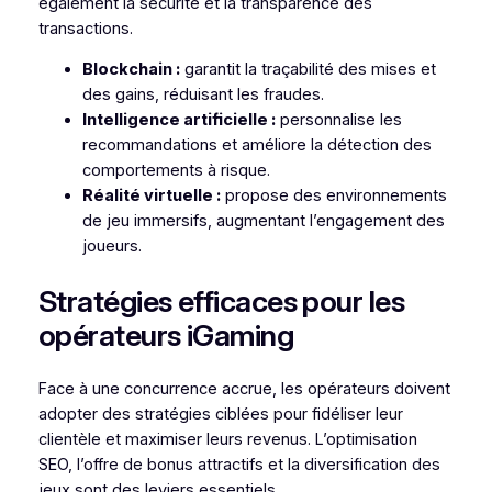
également la sécurité et la transparence des
transactions.
Blockchain :
garantit la traçabilité des mises et
des gains, réduisant les fraudes.
Intelligence artificielle :
personnalise les
recommandations et améliore la détection des
comportements à risque.
Réalité virtuelle :
propose des environnements
de jeu immersifs, augmentant l’engagement des
joueurs.
Stratégies efficaces pour les
opérateurs iGaming
Face à une concurrence accrue, les opérateurs doivent
adopter des stratégies ciblées pour fidéliser leur
clientèle et maximiser leurs revenus. L’optimisation
SEO, l’offre de bonus attractifs et la diversification des
jeux sont des leviers essentiels.