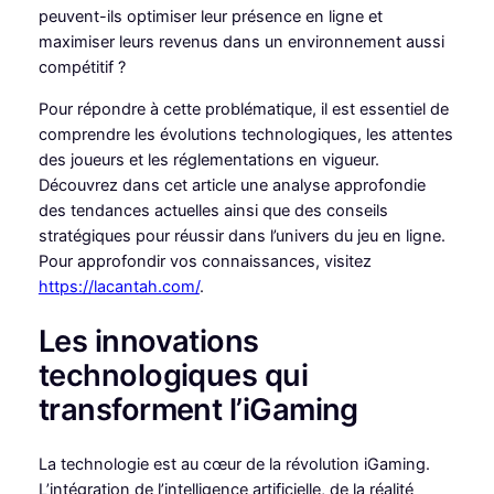
peuvent-ils optimiser leur présence en ligne et
maximiser leurs revenus dans un environnement aussi
compétitif ?
Pour répondre à cette problématique, il est essentiel de
comprendre les évolutions technologiques, les attentes
des joueurs et les réglementations en vigueur.
Découvrez dans cet article une analyse approfondie
des tendances actuelles ainsi que des conseils
stratégiques pour réussir dans l’univers du jeu en ligne.
Pour approfondir vos connaissances, visitez
https://lacantah.com/
.
Les innovations
technologiques qui
transforment l’iGaming
La technologie est au cœur de la révolution iGaming.
L’intégration de l’intelligence artificielle, de la réalité