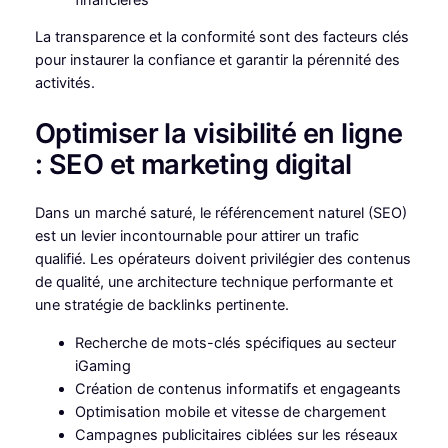
La transparence et la conformité sont des facteurs clés
pour instaurer la confiance et garantir la pérennité des
activités.
Optimiser la visibilité en ligne
: SEO et marketing digital
Dans un marché saturé, le référencement naturel (SEO)
est un levier incontournable pour attirer un trafic
qualifié. Les opérateurs doivent privilégier des contenus
de qualité, une architecture technique performante et
une stratégie de backlinks pertinente.
Recherche de mots-clés spécifiques au secteur
iGaming
Création de contenus informatifs et engageants
Optimisation mobile et vitesse de chargement
Campagnes publicitaires ciblées sur les réseaux