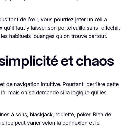
us font de l’œil, vous pourriez jeter un œil à
qu’il faut y laisser son portefeuille sans réfléchir.
les habituels louanges qu’on trouve partout.
 simplicité et chaos
t de navigation intuitive. Pourtant, derrière cette
 là, mais on se demande si la logique qui les
es à sous, blackjack, roulette, poker. Rien de
rience peut varier selon la connexion et le