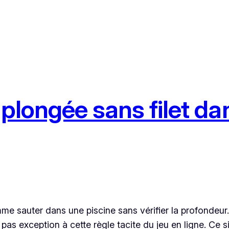
plongée sans filet dan
mme sauter dans une piscine sans vérifier la profondeu
as exception à cette règle tacite du jeu en ligne. Ce 