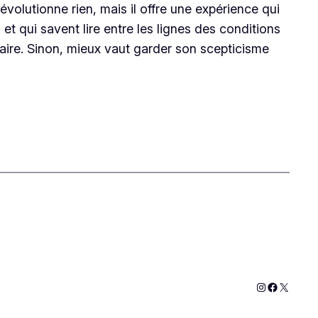
volutionne rien, mais il offre une expérience qui
et qui savent lire entre les lignes des conditions
ffaire. Sinon, mieux vaut garder son scepticisme
Instagram
Faceboo
X