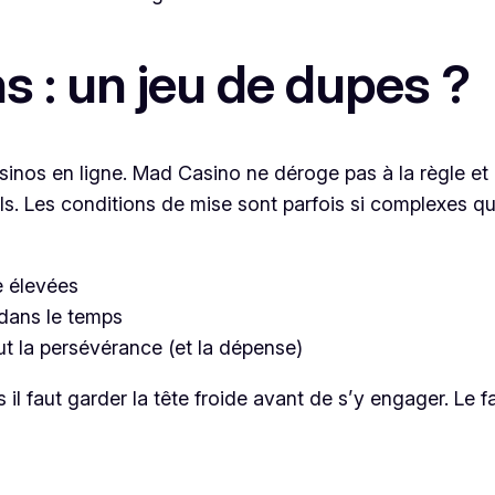
 : un jeu de dupes ?
asinos en ligne. Mad Casino ne déroge pas à la règle et
s. Les conditions de mise sont parfois si complexes qu
e élevées
 dans le temps
t la persévérance (et la dépense)
s il faut garder la tête froide avant de s’y engager. Le