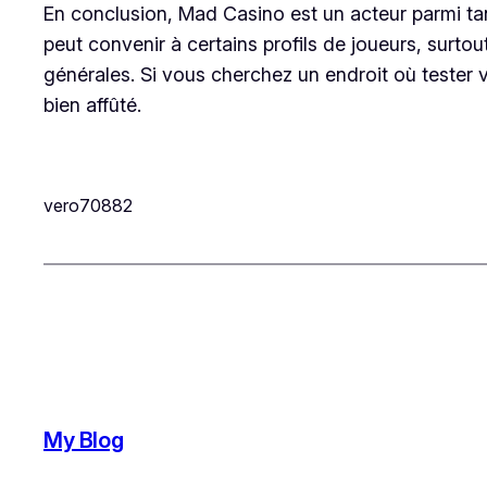
En conclusion, Mad Casino est un acteur parmi tant
peut convenir à certains profils de joueurs, surto
générales. Si vous cherchez un endroit où tester vo
bien affûté.
vero70882
My Blog