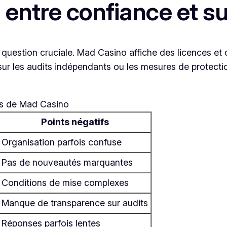
 : entre confiance et s
 question cruciale. Mad Casino affiche des licences et d
s sur les audits indépendants ou les mesures de protecti
s de Mad Casino
Points négatifs
Organisation parfois confuse
Pas de nouveautés marquantes
Conditions de mise complexes
Manque de transparence sur audits
Réponses parfois lentes