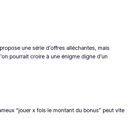
 propose une série d’offres alléchantes, mais
’on pourrait croire à une énigme digne d’un
 fameux “jouer x fois le montant du bonus” peut vite