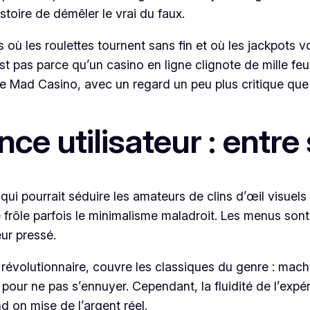
stoire de démêler le vrai du faux.
 où les roulettes tournent sans fin et où les jackpots vo
est pas parce qu’un casino en ligne clignote de mille feux 
e Mad Casino, avec un regard un peu plus critique que 
nce utilisateur : entre
i pourrait séduire les amateurs de clins d’œil visuels e
 frôle parfois le minimalisme maladroit. Les menus sont
ur pressé.
évolutionnaire, couvre les classiques du genre : machin
e pour ne pas s’ennuyer. Cependant, la fluidité de l’expé
d on mise de l’argent réel.