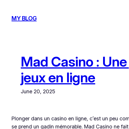
Skip
to
MY BLOG
content
Mad Casino : Une 
jeux en ligne
June 20, 2025
Plonger dans un casino en ligne, c’est un peu co
se prend un gadin mémorable. Mad Casino ne fait p