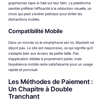
graphismes tape-à-l’œil sur leur faim. La plateforme
semble préférer l’efficacité à la séduction visuelle, un
choix qui peut s’avérer judicieux pour éviter les
distractions inutiles.
Compatibilité Mobile
Dans un monde où le smartphone est roi, Maxbett ne
déçoit pas. Le site est responsive, ce qui signifie qu’il
s’adapte bien aux écrans de petite taille. Pas
d’application dédiée à proprement parler, mais
l’expérience mobile reste satisfaisante pour un usage
rapide et ponctuel.
Les Méthodes de Paiement :
Un Chapitre à Double
Tranchant