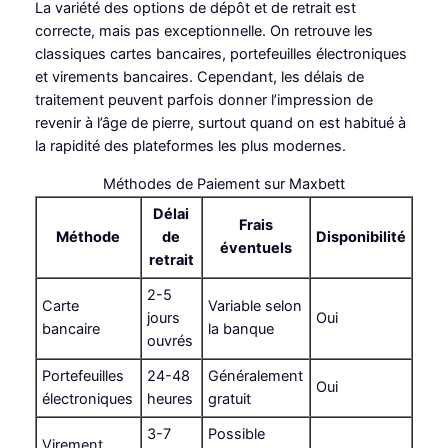
La variété des options de dépôt et de retrait est
correcte, mais pas exceptionnelle. On retrouve les
classiques cartes bancaires, portefeuilles électroniques
et virements bancaires. Cependant, les délais de
traitement peuvent parfois donner l’impression de
revenir à l’âge de pierre, surtout quand on est habitué à
la rapidité des plateformes les plus modernes.
Méthodes de Paiement sur Maxbett
Délai
Frais
Méthode
de
Disponibilité
éventuels
retrait
2-5
Carte
Variable selon
jours
Oui
bancaire
la banque
ouvrés
Portefeuilles
24-48
Généralement
Oui
électroniques
heures
gratuit
3-7
Possible
Virement