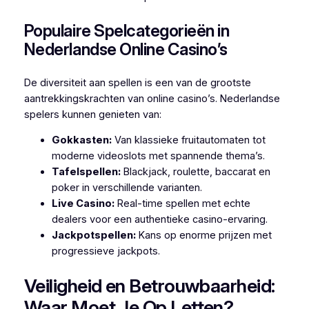
Populaire Spelcategorieën in
Nederlandse Online Casino’s
De diversiteit aan spellen is een van de grootste
aantrekkingskrachten van online casino’s. Nederlandse
spelers kunnen genieten van:
Gokkasten:
Van klassieke fruitautomaten tot
moderne videoslots met spannende thema’s.
Tafelspellen:
Blackjack, roulette, baccarat en
poker in verschillende varianten.
Live Casino:
Real-time spellen met echte
dealers voor een authentieke casino-ervaring.
Jackpotspellen:
Kans op enorme prijzen met
progressieve jackpots.
Veiligheid en Betrouwbaarheid:
Waar Moet Je Op Letten?