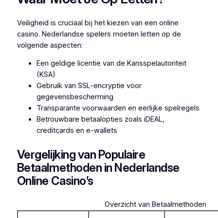
Veiligheid is cruciaal bij het kiezen van een online
casino. Nederlandse spelers moeten letten op de
volgende aspecten:
Een geldige licentie van de Kansspelautoriteit
(KSA)
Gebruik van SSL-encryptie voor
gegevensbescherming
Transparante voorwaarden en eerlijke spelregels
Betrouwbare betaalopties zoals iDEAL,
creditcards en e-wallets
Vergelijking van Populaire
Betaalmethoden in Nederlandse
Online Casino’s
Overzicht van Betaalmethoden