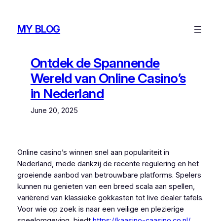
Skip
to
MY BLOG
content
Ontdek de Spannende
Wereld van Online Casino’s
in Nederland
June 20, 2025
Online casino’s winnen snel aan populariteit in
Nederland, mede dankzij de recente regulering en het
groeiende aanbod van betrouwbare platforms. Spelers
kunnen nu genieten van een breed scala aan spellen,
variërend van klassieke gokkasten tot live dealer tafels.
Voor wie op zoek is naar een veilige en plezierige
speelomgeving, biedt
https://kaasino-caasino.co.nl/