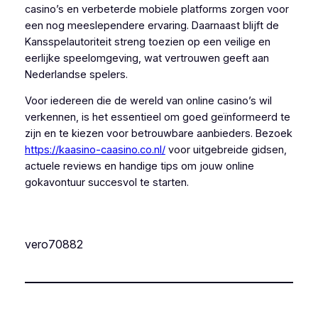
casino’s en verbeterde mobiele platforms zorgen voor
een nog meeslependere ervaring. Daarnaast blijft de
Kansspelautoriteit streng toezien op een veilige en
eerlijke speelomgeving, wat vertrouwen geeft aan
Nederlandse spelers.
Voor iedereen die de wereld van online casino’s wil
verkennen, is het essentieel om goed geïnformeerd te
zijn en te kiezen voor betrouwbare aanbieders. Bezoek
https://kaasino-caasino.co.nl/
voor uitgebreide gidsen,
actuele reviews en handige tips om jouw online
gokavontuur succesvol te starten.
vero70882