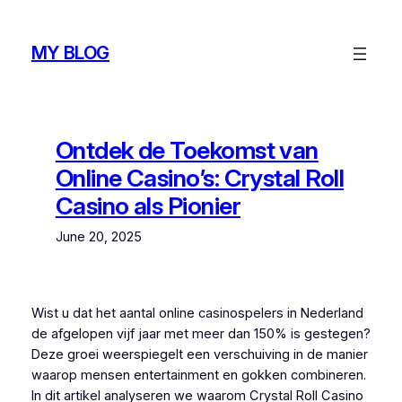
Skip
to
MY BLOG
content
Ontdek de Toekomst van
Online Casino’s: Crystal Roll
Casino als Pionier
June 20, 2025
Wist u dat het aantal online casinospelers in Nederland
de afgelopen vijf jaar met meer dan 150% is gestegen?
Deze groei weerspiegelt een verschuiving in de manier
waarop mensen entertainment en gokken combineren.
In dit artikel analyseren we waarom Crystal Roll Casino