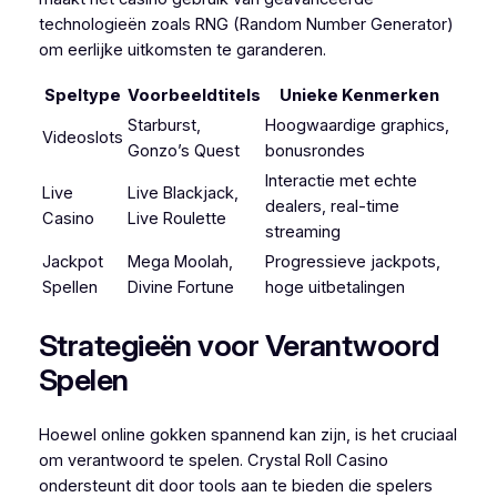
technologieën zoals RNG (Random Number Generator)
om eerlijke uitkomsten te garanderen.
Speltype
Voorbeeldtitels
Unieke Kenmerken
Starburst,
Hoogwaardige graphics,
Videoslots
Gonzo’s Quest
bonusrondes
Interactie met echte
Live
Live Blackjack,
dealers, real-time
Casino
Live Roulette
streaming
Jackpot
Mega Moolah,
Progressieve jackpots,
Spellen
Divine Fortune
hoge uitbetalingen
Strategieën voor Verantwoord
Spelen
Hoewel online gokken spannend kan zijn, is het cruciaal
om verantwoord te spelen. Crystal Roll Casino
ondersteunt dit door tools aan te bieden die spelers