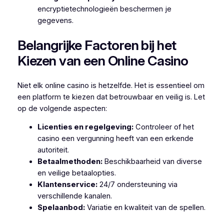
encryptietechnologieën beschermen je
gegevens.
Belangrijke Factoren bij het
Kiezen van een Online Casino
Niet elk online casino is hetzelfde. Het is essentieel om
een platform te kiezen dat betrouwbaar en veilig is. Let
op de volgende aspecten:
Licenties en regelgeving:
Controleer of het
casino een vergunning heeft van een erkende
autoriteit.
Betaalmethoden:
Beschikbaarheid van diverse
en veilige betaalopties.
Klantenservice:
24/7 ondersteuning via
verschillende kanalen.
Spelaanbod:
Variatie en kwaliteit van de spellen.