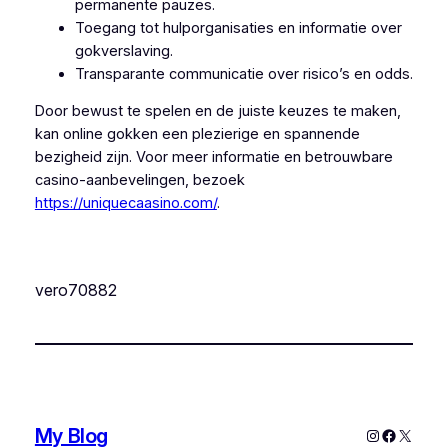
permanente pauzes.
Toegang tot hulporganisaties en informatie over
gokverslaving.
Transparante communicatie over risico’s en odds.
Door bewust te spelen en de juiste keuzes te maken,
kan online gokken een plezierige en spannende
bezigheid zijn. Voor meer informatie en betrouwbare
casino-aanbevelingen, bezoek
https://uniquecaasino.com/
.
vero70882
My Blog
Instagram
Faceboo
X