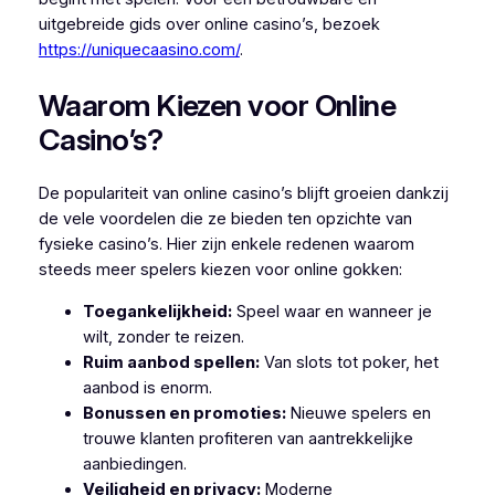
uitgebreide gids over online casino’s, bezoek
https://uniquecaasino.com/
.
Waarom Kiezen voor Online
Casino’s?
De populariteit van online casino’s blijft groeien dankzij
de vele voordelen die ze bieden ten opzichte van
fysieke casino’s. Hier zijn enkele redenen waarom
steeds meer spelers kiezen voor online gokken:
Toegankelijkheid:
Speel waar en wanneer je
wilt, zonder te reizen.
Ruim aanbod spellen:
Van slots tot poker, het
aanbod is enorm.
Bonussen en promoties:
Nieuwe spelers en
trouwe klanten profiteren van aantrekkelijke
aanbiedingen.
Veiligheid en privacy:
Moderne