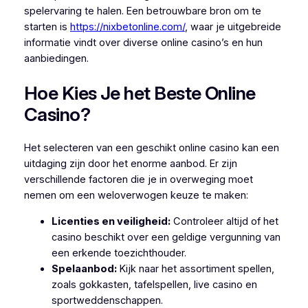
spelervaring te halen. Een betrouwbare bron om te
starten is
https://nixbetonline.com/
, waar je uitgebreide
informatie vindt over diverse online casino’s en hun
aanbiedingen.
Hoe Kies Je het Beste Online
Casino?
Het selecteren van een geschikt online casino kan een
uitdaging zijn door het enorme aanbod. Er zijn
verschillende factoren die je in overweging moet
nemen om een weloverwogen keuze te maken:
Licenties en veiligheid:
Controleer altijd of het
casino beschikt over een geldige vergunning van
een erkende toezichthouder.
Spelaanbod:
Kijk naar het assortiment spellen,
zoals gokkasten, tafelspellen, live casino en
sportweddenschappen.