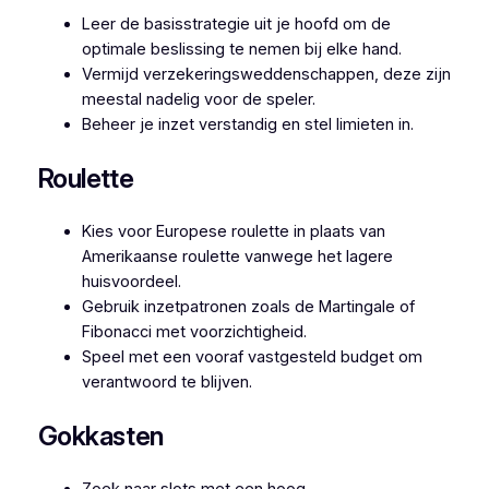
Leer de basisstrategie uit je hoofd om de
optimale beslissing te nemen bij elke hand.
Vermijd verzekeringsweddenschappen, deze zijn
meestal nadelig voor de speler.
Beheer je inzet verstandig en stel limieten in.
Roulette
Kies voor Europese roulette in plaats van
Amerikaanse roulette vanwege het lagere
huisvoordeel.
Gebruik inzetpatronen zoals de Martingale of
Fibonacci met voorzichtigheid.
Speel met een vooraf vastgesteld budget om
verantwoord te blijven.
Gokkasten