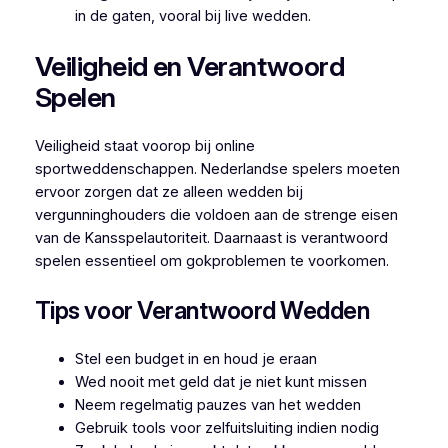
in de gaten, vooral bij live wedden.
Veiligheid en Verantwoord
Spelen
Veiligheid staat voorop bij online
sportweddenschappen. Nederlandse spelers moeten
ervoor zorgen dat ze alleen wedden bij
vergunninghouders die voldoen aan de strenge eisen
van de Kansspelautoriteit. Daarnaast is verantwoord
spelen essentieel om gokproblemen te voorkomen.
Tips voor Verantwoord Wedden
Stel een budget in en houd je eraan
Wed nooit met geld dat je niet kunt missen
Neem regelmatig pauzes van het wedden
Gebruik tools voor zelfuitsluiting indien nodig