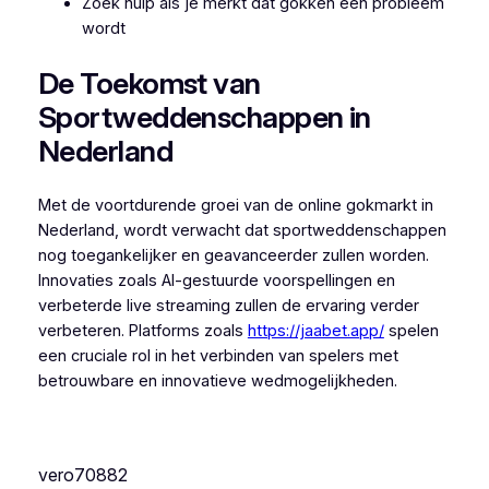
Zoek hulp als je merkt dat gokken een probleem
wordt
De Toekomst van
Sportweddenschappen in
Nederland
Met de voortdurende groei van de online gokmarkt in
Nederland, wordt verwacht dat sportweddenschappen
nog toegankelijker en geavanceerder zullen worden.
Innovaties zoals AI-gestuurde voorspellingen en
verbeterde live streaming zullen de ervaring verder
verbeteren. Platforms zoals
https://jaabet.app/
spelen
een cruciale rol in het verbinden van spelers met
betrouwbare en innovatieve wedmogelijkheden.
vero70882