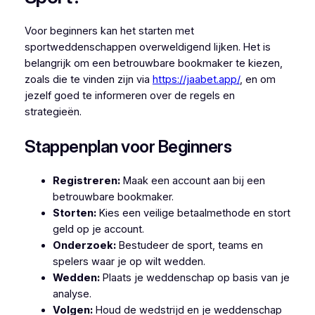
Voor beginners kan het starten met
sportweddenschappen overweldigend lijken. Het is
belangrijk om een betrouwbare bookmaker te kiezen,
zoals die te vinden zijn via
https://jaabet.app/
, en om
jezelf goed te informeren over de regels en
strategieën.
Stappenplan voor Beginners
Registreren:
Maak een account aan bij een
betrouwbare bookmaker.
Storten:
Kies een veilige betaalmethode en stort
geld op je account.
Onderzoek:
Bestudeer de sport, teams en
spelers waar je op wilt wedden.
Wedden:
Plaats je weddenschap op basis van je
analyse.
Volgen:
Houd de wedstrijd en je weddenschap