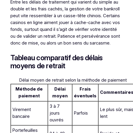
Entre les délais de traitement qui varient du simple au
double et les frais cachés, la gestion de votre bankroll
peut vite ressembler à un casse-tête chinois. Certains
casinos en ligne aiment jouer à cache-cache avec vos
fonds, surtout quand il s’agit de vérifier votre identité
ou de valider un retrait. Patience et persévérance sont
donc de mise, ou alors un bon sens du sarcasme.
Tableau comparatif des délais
moyens de retrait
Délai moyen de retrait selon la méthode de paiement
Méthode de
Délai
Frais
Commentaire
paiement
moyen
éventuels
3 à 7
Virement
Le plus sûr, mai
jours
Parfois
bancaire
lent
ouvrés
Portefeuilles