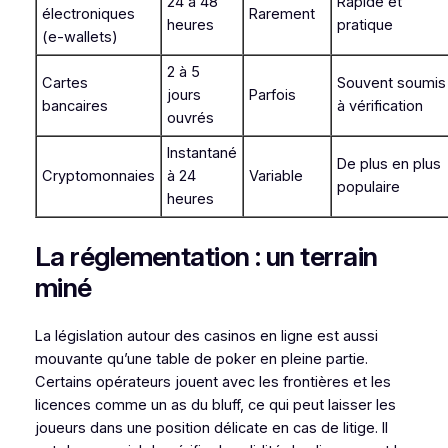
24 à 48
Rapide et
électroniques
Rarement
heures
pratique
(e-wallets)
2 à 5
Cartes
Souvent soumis
jours
Parfois
bancaires
à vérification
ouvrés
Instantané
De plus en plus
Cryptomonnaies
à 24
Variable
populaire
heures
La réglementation : un terrain
miné
La législation autour des casinos en ligne est aussi
mouvante qu’une table de poker en pleine partie.
Certains opérateurs jouent avec les frontières et les
licences comme un as du bluff, ce qui peut laisser les
joueurs dans une position délicate en cas de litige. Il