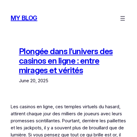
Skip
to
MY BLOG
content
Plongée dans l’univers des
casinos en ligne : entre
mirages et vérités
June 20, 2025
Les casinos en ligne, ces temples virtuels du hasard,
attirent chaque jour des milliers de joueurs avec leurs
promesses scintillantes. Pourtant, derrière les paillettes
et les jackpots, il y a souvent plus de brouillard que de
lumière. Si vous pensez que tout ce qui brille est or, il