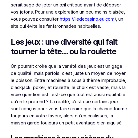
serait sage de jeter un œil critique avant de déposer
vos jetons. Pour une exploration un peu moins biaisée,
vous pouvez consulter
https://iledecasino.eu.com/
, un
site qui évite les fanfaronnades habituelles.
Les jeux : une diversité qui fait
tourner la tête… ou la roulette
On pourrait croire que la variété des jeux est un gage
de qualité, mais parfois, c’est juste un moyen de noyer
le poisson. Entre machines à sous à thème improbable,
blackjack, poker, et roulette, le choix est vaste, mais la
vraie question est : est-ce que tout est aussi équitable
qu’on le prétend ? La réalité, c’est que certains jeux
sont conçus pour vous faire croire que la chance tourne
toujours en votre faveur, alors qu’en coulisses, la
maison garde toujours un petit avantage bien aiguisé.