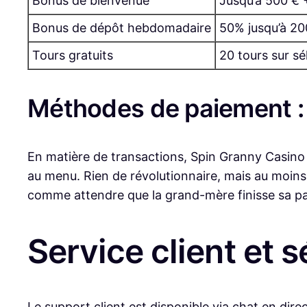
Bonus de bienvenue
Jusqu’à 500 € +
Bonus de dépôt hebdomadaire
50% jusqu’à 20
Tours gratuits
20 tours sur sé
Méthodes de paiement : u
En matière de transactions, Spin Granny Casino 
au menu. Rien de révolutionnaire, mais au moins,
comme attendre que la grand-mère finisse sa par
Service client et sé
Le support client est disponible via chat en dir