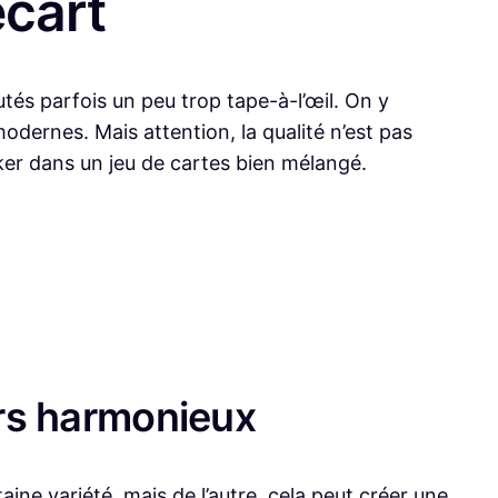
écart
és parfois un peu trop tape-à-l’œil. On y
odernes. Mais attention, la qualité n’est pas
oker dans un jeu de cartes bien mélangé.
urs harmonieux
aine variété, mais de l’autre, cela peut créer une