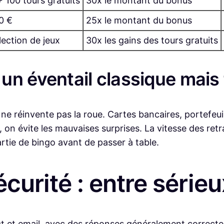
 100 tours gratuits
30x le montant du bonus
0 €
25x le montant du bonus
lection de jeux
30x les gains des tours gratuits
n éventail classique mais 
ne réinvente pas la roue. Cartes bancaires, portefeui
 on évite les mauvaises surprises. La vitesse des retr
tie de bingo avant de passer à table.
curité : entre sérieux
ect et email, avec des réponses généralement correctes