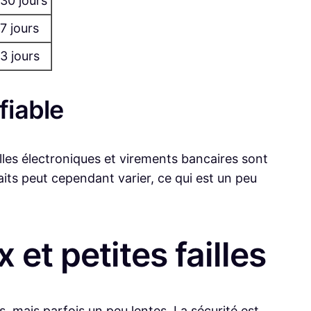
30 jours
7 jours
3 jours
fiable
lles électroniques et virements bancaires sont
aits peut cependant varier, ce qui est un peu
 et petites failles
, mais parfois un peu lentes. La sécurité est