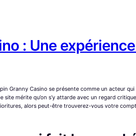
no : Une expérience 
 Spin Granny Casino se présente comme un acteur qui 
e site mérite qu’on s’y attarde avec un regard critiqu
ioritures, alors peut-être trouverez-vous votre compte 