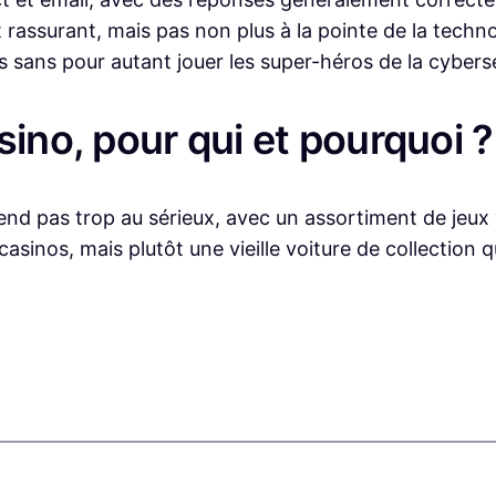
 rassurant, mais pas non plus à la pointe de la techno
s sans pour autant jouer les super-héros de la cybers
sino, pour qui et pourquoi ?
end pas trop au sérieux, avec un assortiment de jeux 
 casinos, mais plutôt une vieille voiture de collection