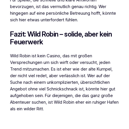
Für Spieler, die schnelle und klare Antworten
bevorzugen, ist das vermutlich genau richtig. Wer
hingegen auf eine persönliche Betreuung hofft, könnte
sich hier etwas unterfordert fühlen.
Fazit: Wild Robin – solide, aber kein
Feuerwerk
Wild Robin ist kein Casino, das mit großen
Versprechungen um sich wirft oder versucht, jeden
Trend mitzumachen. Es ist eher wie der alte Kumpel,
der nicht viel redet, aber verlässlich ist. Wer auf der
Suche nach einem unkomplizierten, übersichtlichen
Angebot ohne viel Schnickschnack ist, könnte hier gut
aufgehoben sein. Für diejenigen, die das ganz große
Abenteuer suchen, ist Wild Robin eher ein ruhiger Hafen
als ein wilder Ritt.