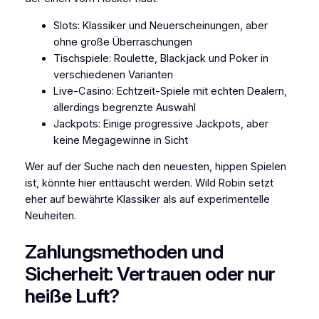
Slots: Klassiker und Neuerscheinungen, aber
ohne große Überraschungen
Tischspiele: Roulette, Blackjack und Poker in
verschiedenen Varianten
Live-Casino: Echtzeit-Spiele mit echten Dealern,
allerdings begrenzte Auswahl
Jackpots: Einige progressive Jackpots, aber
keine Megagewinne in Sicht
Wer auf der Suche nach den neuesten, hippen Spielen
ist, könnte hier enttäuscht werden. Wild Robin setzt
eher auf bewährte Klassiker als auf experimentelle
Neuheiten.
Zahlungsmethoden und
Sicherheit: Vertrauen oder nur
heiße Luft?