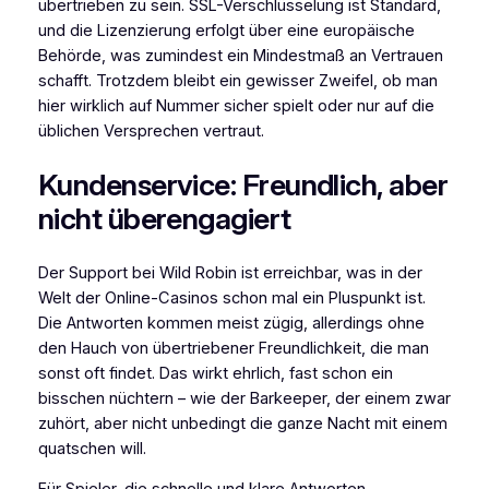
übertrieben zu sein. SSL-Verschlüsselung ist Standard,
und die Lizenzierung erfolgt über eine europäische
Behörde, was zumindest ein Mindestmaß an Vertrauen
schafft. Trotzdem bleibt ein gewisser Zweifel, ob man
hier wirklich auf Nummer sicher spielt oder nur auf die
üblichen Versprechen vertraut.
Kundenservice: Freundlich, aber
nicht überengagiert
Der Support bei Wild Robin ist erreichbar, was in der
Welt der Online-Casinos schon mal ein Pluspunkt ist.
Die Antworten kommen meist zügig, allerdings ohne
den Hauch von übertriebener Freundlichkeit, die man
sonst oft findet. Das wirkt ehrlich, fast schon ein
bisschen nüchtern – wie der Barkeeper, der einem zwar
zuhört, aber nicht unbedingt die ganze Nacht mit einem
quatschen will.