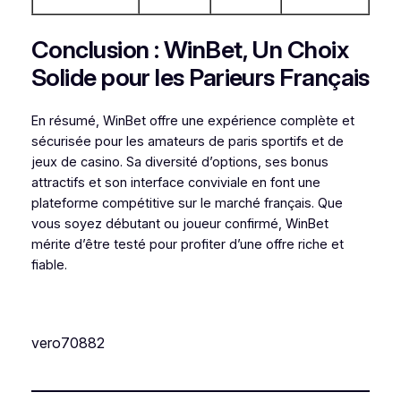
Conclusion : WinBet, Un Choix
Solide pour les Parieurs Français
En résumé, WinBet offre une expérience complète et
sécurisée pour les amateurs de paris sportifs et de
jeux de casino. Sa diversité d’options, ses bonus
attractifs et son interface conviviale en font une
plateforme compétitive sur le marché français. Que
vous soyez débutant ou joueur confirmé, WinBet
mérite d’être testé pour profiter d’une offre riche et
fiable.
vero70882