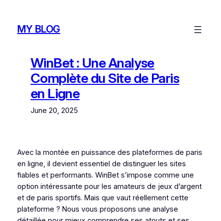
Skip
to
MY BLOG
content
WinBet : Une Analyse
Complète du Site de Paris
en Ligne
June 20, 2025
Avec la montée en puissance des plateformes de paris
en ligne, il devient essentiel de distinguer les sites
fiables et performants. WinBet s’impose comme une
option intéressante pour les amateurs de jeux d’argent
et de paris sportifs. Mais que vaut réellement cette
plateforme ? Nous vous proposons une analyse
détaillée pour mieux comprendre ses atouts et ses