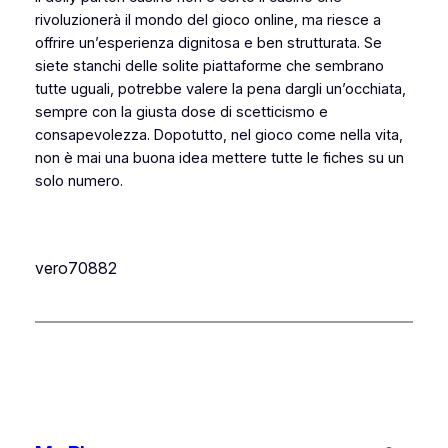
rivoluzionerà il mondo del gioco online, ma riesce a
offrire un’esperienza dignitosa e ben strutturata. Se
siete stanchi delle solite piattaforme che sembrano
tutte uguali, potrebbe valere la pena dargli un’occhiata,
sempre con la giusta dose di scetticismo e
consapevolezza. Dopotutto, nel gioco come nella vita,
non è mai una buona idea mettere tutte le fiches su un
solo numero.
vero70882