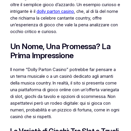
oltre il semplice gioco d’azzardo. Un esempio curioso e
intrigante è il
dolly parton casino
, che, al di là del nome
che richiama la celebre cantante country, offre
un’esperienza di gioco che vale la pena analizzare con
occhio critico e curioso.
Un Nome, Una Promessa? La
Prima Impressione
Il nome “Dolly Parton Casino” potrebbe far pensare a
un tema musicale o a un casinò dedicato agli amanti
della musica country. In realtà, il sito si presenta come
una piattaforma di gioco online con un’offerta variegata
di slot, giochi da tavolo e opzioni di scommessa. Non
aspettatevi però un rodeo digitale: qui si gioca con
numeri, probabilità e un pizzico di fortuna, come in ogni
casinò che si rispetti.