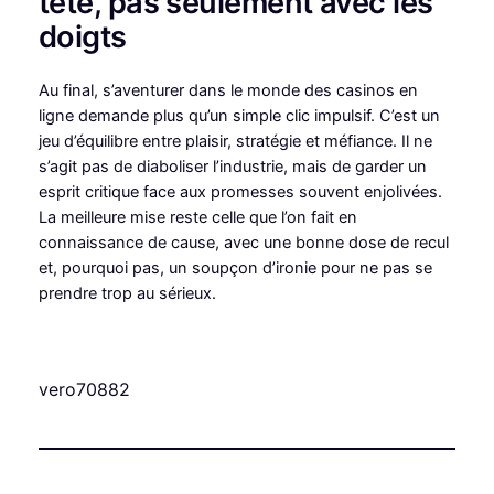
tête, pas seulement avec les
doigts
Au final, s’aventurer dans le monde des casinos en
ligne demande plus qu’un simple clic impulsif. C’est un
jeu d’équilibre entre plaisir, stratégie et méfiance. Il ne
s’agit pas de diaboliser l’industrie, mais de garder un
esprit critique face aux promesses souvent enjolivées.
La meilleure mise reste celle que l’on fait en
connaissance de cause, avec une bonne dose de recul
et, pourquoi pas, un soupçon d’ironie pour ne pas se
prendre trop au sérieux.
vero70882