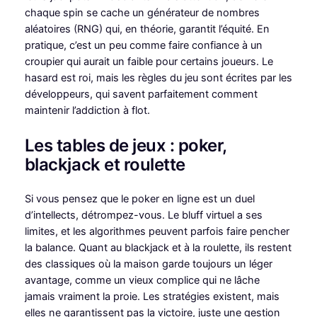
chaque spin se cache un générateur de nombres
aléatoires (RNG) qui, en théorie, garantit l’équité. En
pratique, c’est un peu comme faire confiance à un
croupier qui aurait un faible pour certains joueurs. Le
hasard est roi, mais les règles du jeu sont écrites par les
développeurs, qui savent parfaitement comment
maintenir l’addiction à flot.
Les tables de jeux : poker,
blackjack et roulette
Si vous pensez que le poker en ligne est un duel
d’intellects, détrompez-vous. Le bluff virtuel a ses
limites, et les algorithmes peuvent parfois faire pencher
la balance. Quant au blackjack et à la roulette, ils restent
des classiques où la maison garde toujours un léger
avantage, comme un vieux complice qui ne lâche
jamais vraiment la proie. Les stratégies existent, mais
elles ne garantissent pas la victoire, juste une gestion