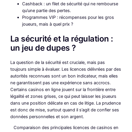
Cashback : un filet de sécurité qui ne rembourse
qu’une partie des pertes.
Programmes VIP : récompenses pour les gros
joueurs, mais à quel prix ?
La sécurité et la régulation :
un jeu de dupes ?
La question de la sécurité est cruciale, mais pas
toujours simple à évaluer. Les licences délivrées par des
autorités reconnues sont un bon indicateur, mais elles
ne garantissent pas une expérience sans accrocs.
Certains casinos en ligne jouent sur la frontière entre
légalité et zones grises, ce qui peut laisser les joueurs
dans une position délicate en cas de litige. La prudence
est donc de mise, surtout quand il s’agit de confier ses
données personnelles et son argent.
Comparaison des principales licences de casinos en