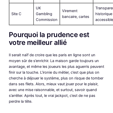
UK
Transpare
Virement
Site C
Gambling
historique
bancaire, cartes
Commission
accessibl
Pourquoi la prudence est
votre meilleur allié
Il serait naïf de croire que les paris en ligne sont un
moyen sûr de s’enrichir. La maison garde toujours un
avantage, et même les joueurs les plus aguerris peuvent
finir sur la touche. L’ironie du métier, c’est que plus on
cherche à déjouer le système, plus on risque de tomber
dans ses filets. Alors, mieux vaut jouer pour le plaisir,
avec une mise raisonnable, et surtout, savoir quand
s’arrêter. Après tout, le vrai jackpot, c’est de ne pas
perdre la tête.