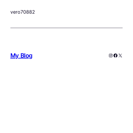
vero70882
My Blog
Instagram
Faceboo
X