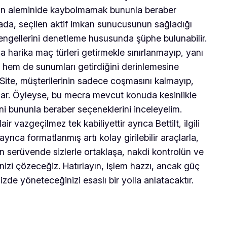
siyon aleminide kaybolmamak bununla beraber
ktada, seçilen aktif imkan sunucusunun sağladığı
l engellerini denetleme hususunda şüphe bulunabilir.
a harika maç türleri getirmekle sınırlanmayıp, yanı
eri hem de sunumları getirdiğini derinlemesine
. Site, müşterilerinin sadece coşmasını kalmayıp,
nlar. Öyleyse, bu mecra mevcut konuda kesinlikle
ni bununla beraber seçeneklerini inceleyelim.
 vazgeçilmez tek kabiliyettir ayrıca Bettilt, ilgili
ıca formatlanmış artı kolay girilebilir araçlarla,
en serüvende sizlerle ortaklaşa, nakdi kontrolün ve
ğinizi çözeceğiz. Hatırlayın, işlem hazzı, ancak güç
de yöneteceğinizi esaslı bir yolla anlatacaktır.