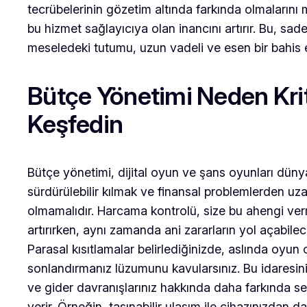
tecrübelerinin gözetim altında farkında olmalarını m
bu hizmet sağlayıcıya olan inancını artırır. Bu, sa
meseledeki tutumu, uzun vadeli ve esen bir bahis ek
Bütçe Yönetimi Neden Krit
Keşfedin
Bütçe yönetimi, dijital oyun ve şans oyunları dünya
sürdürülebilir kılmak ve finansal problemlerden uza
olmamalıdır. Harcama kontrolü, size bu ahengi ver
artırırken, aynı zamanda ani zararların yol açabilece
Parasal kısıtlamalar belirlediğinizde, aslında oyu
sonlandırmanız lüzumunu kavularsınız. Bu idaresini,
ve gider davranışlarınız hakkında daha farkında seçi
verir. Örneğin, taşınabilir ulaşım ile cihazınızdan da