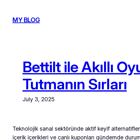
Skip
to
MY BLOG
content
Bettilt ile Akıllı 
Tutmanın Sırları
July 3, 2025
Teknolojik sanal sektöründe aktif keyif alternatifl
içerik içerikleri ve canlı kuponları gündemde durum