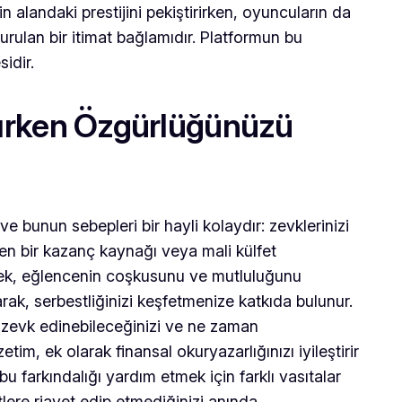
 alandaki prestijini pekiştirirken, oyuncuların da
urulan bir itimat bağlamıdır. Platformun bu
idir.
ırırken Özgürlüğünüzü
e bunun sebepleri bir hayli kolaydır: zevklerinizi
yen bir kazanç kaynağı veya mali külfet
nmek, eğlencenin coşkusunu ve mutluluğunu
larak, serbestliğinizi keşfetmenize katkıda bulunur.
r zevk edinebileceğinizi ve ne zaman
m, ek olarak finansal okuryazarlığınızı iyileştirir
u farkındalığı yardım etmek için farklı vasıtalar
mitlere riayet edip etmediğinizi anında