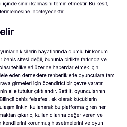
çinde sınırlı kalmasını temin etmektir. Bu kesit,
derinlemesine inceleyecektir.
elir
, oyunların kişilerin hayatlarında olumlu bir konum
 bahis sitesi değil, bununla birlikte farkında ve
olası tehlikeleri üzerine haberdar etmek için
adele eden derneklere rehberliklerle oyunculara tam
ya girmeleri için özendirici bir çevre yaratır.
 elle tutulur çıktılarıdır. Bettilt, oyuncularının
linçli bahis felsefesi, ek olarak küçüklerin
 ulaşım linkini kullanarak bu platforma giren her
 olmaktan çıkarıp, kullanıcılarına değer veren ve
ın kendilerini korunmuş hissetmelerini ve oyun