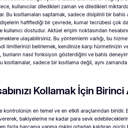
ce, kullanıcılar diledikleri zaman ve diledikleri miktarda
r. Bu kısıtlamaları saptamak, sadece disiplinli bir bahis a
işelerin hafiflediği bir çevrede, kumar tecrübesi çok daha
e kullanıcı dostudur. Aktüel erişim noktasından hesabın
lere ulaşabilirsiniz. Bu yöntemlerin varlığı, bu hizmet 
di limitlerinizi belirlemek, kendinize karşı hürmetinizin ve
ni, bunların nasıl fonksiyon gösterdiğini ve bahis deneyim
. Bu kısıtlamalar, sadece bir kısıtlama değil, aynı zama
sabınızı Kollamak İçin Birinc
kontrolünün en temel ve en etkili araçlarından biridir. Bet
 vererek, bakiyelerine ne kadar para sevk edebilecekler
en fazla harcama yapma riskini ortadan kaldıran güçlü b