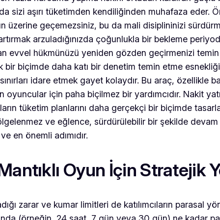
u da sizi aşırı tüketimden kendiliğinden muhafaza eder.
n üzerine geçemezsiniz, bu da mali disiplininizi sürdürme
i artırmak arzuladığınızda çoğunlukla bir bekleme periyo
 evvel hükmünüzü yeniden gözden geçirmenizi temin et
buk bir biçimde daha katı bir denetim temin etme esnekli
ınırları idare etmek gayet kolaydır. Bu araç, özellikle
n oyuncular için paha biçilmez bir yardımcıdır. Nakit yatı
arın tüketim planlarını daha gerçekçi bir biçimde tasar
lgelenmez ve eğlence, sürdürülebilir bir şekilde devam e
ve en önemli adımıdır.
Mantıklı Oyun İçin Stratejik 
dığı zarar ve kumar limitleri de katılımcıların parasal yö
 zarfında (örneğin, 24 saat, 7 gün veya 30 gün) ne kadar