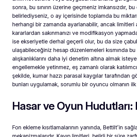
sonra, bu sınırın üzerine geçmeniz imkansızdır, b
belirlediyseniz, o ay içerisinde toplamda bu miktarı
herhangi bir zamanda ayarlanabilir, ancak limitler
kararlardan sakınmanızı ve modifikasyon yapmadan
ise ekseriyetle derhal geçerli olur, bu da size ça
ulaşabileceğiniz hesap düzenlemeleri kısmında bu s
alışkanlıklarını daha iyi denetim altına almak isteye
engellemekle yetinmez, eş zamanlı olarak katılımcıl
şekilde, kumar hazzı parasal kaygılar tarafından gö
bunları uygulamak, sorumlu bir oyuncu olmanın ilk 
Hasar ve Oyun Hudutları: 
Fon ekleme kısıtlamalarının yanında, Bettilt’in sağla
mekanizmalarıdır. Kayıp limitleri, belirli bir süre