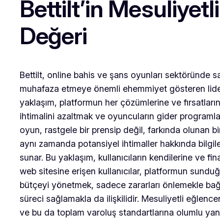
Bettilt’in Mesuliyet
Değeri
Bettilt, online bahis ve şans oyunları sektöründe s
muhafaza etmeye önemli ehemmiyet gösteren lider pl
yaklaşım, platformun her çözümlerine ve fırsatlarına 
ihtimalini azaltmak ve oyuncuların gider programlar
oyun, rastgele bir prensip değil, farkında olunan bi
aynı zamanda potansiyel ihtimaller hakkında bilgile
sunar. Bu yaklaşım, kullanıcıların kendilerine ve fina
web sitesine erişen kullanıcılar, platformun sunduğu 
bütçeyi yönetmek, sadece zararları önlemekle bağla
süreci sağlamakla da ilişkilidir. Mesuliyetli eğlen
ve bu da toplam varoluş standartlarına olumlu yansır.