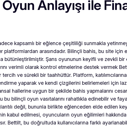
li Oyun Anlayışı ile Fi
adece kapsamlı bir eğlence çeşitliliği sunmakla yetinmeyi
atformlardan arasındadır. Bilinçli bahis, bu site için e
bütünleştirilmiştir. Şans oyununun keyifli ve zevkli bir et
ını verimli olarak kontrol etmelerine destek vermek Bett
r tercih ve sürekli bir taahhüttür. Platform, katılımcıla
ndirme yaparak ve kendi çizgilerini belirlemeleri için l
nsal hallerine uygun bir şekilde bahis yapmalarını cesaretl
bu bilinçli oyun vasıtalarını rahatlıkla edinebilir ve faya
ntılı değil, bununla birlikte eğlenceden elde edilen ke
cenin kabul edilmesi, oyuncuların oyun eğilimleri hakkınd
 Bettilt, bu doğrultuda kullanıcılarına farklı ayarlanabili