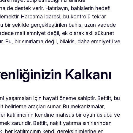
a de destek verir. Hatırlayın, bahislerin hedefi
emektir. Harcama idaresi, bu kontrolü tekrar
u bir şekilde gerçekleştirilen bahis, uzun vadede
adece mali emniyet değil, ek olarak akli sükunet
 Bu, bir sınırlama değil, bilakis, daha emniyetli ve
nliğinizin Kalkanı
 yaşamaları için hayati öneme sahiptir. Bettilt, bu
mit belirleme araçları sunar. Bu mekanizmalar,
. Her katılımcının kendine mahsus bir oyun üslubu ve
 zaruridir. Bettilt, nakit yatırma sınırlarından
k, her katılımcının kendi gereksinimlerine en