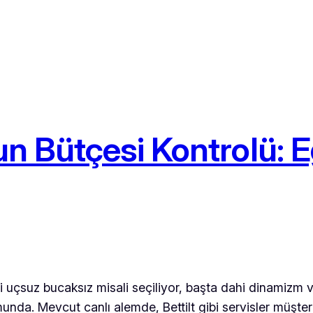
Oyun Bütçesi Kontrolü: 
eri uçsuz bucaksız misali seçiliyor, başta dahi dinamizm 
unda. Mevcut canlı alemde, Bettilt gibi servisler müşter