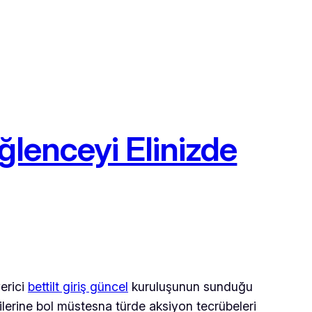
Eğlenceyi Elinizde
verici
bettilt giriş güncel
kuruluşunun sunduğu
ilerine bol müstesna türde aksiyon tecrübeleri