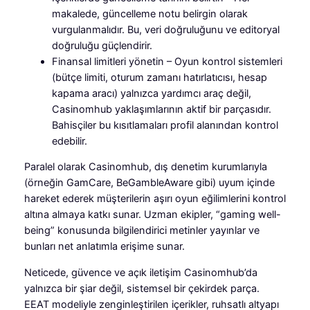
makalede, güncelleme notu belirgin olarak
vurgulanmalıdır. Bu, veri doğruluğunu ve editoryal
doğruluğu güçlendirir.
Finansal limitleri yönetin – Oyun kontrol sistemleri
(bütçe limiti, oturum zamanı hatırlatıcısı, hesap
kapama aracı) yalnızca yardımcı araç değil,
Casinomhub yaklaşımlarının aktif bir parçasıdır.
Bahisçiler bu kısıtlamaları profil alanından kontrol
edebilir.
Paralel olarak Casinomhub, dış denetim kurumlarıyla
(örneğin GamCare, BeGambleAware gibi) uyum içinde
hareket ederek müşterilerin aşırı oyun eğilimlerini kontrol
altına almaya katkı sunar. Uzman ekipler, “gaming well-
being” konusunda bilgilendirici metinler yayınlar ve
bunları net anlatımla erişime sunar.
Neticede, güvence ve açık iletişim Casinomhub’da
yalnızca bir şiar değil, sistemsel bir çekirdek parça.
EEAT modeliyle zenginleştirilen içerikler, ruhsatlı altyapı