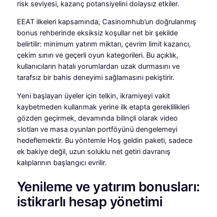
risk seviyesi, kazanç potansiyelini dolaysız etkiler.
EEAT ilkeleri kapsamında, Casinomhub’un doğrulanmış
bonus rehberinde eksiksiz koşullar net bir şekilde
belirtilir: minimum yatırım miktarı, çevrim limit kazancı,
çekim sınırı ve geçerli oyun kategorileri. Bu açıklık,
kullanıcıların hatalı yorumlardan uzak durmasını ve
tarafsız bir bahis deneyimi sağlamasını pekiştirir.
Yeni başlayan üyeler için telkin, ikramiyeyi vakit
kaybetmeden kullanmak yerine ilk etapta gereklilikleri
gözden geçirmek, devamında bilinçli olarak video
slotları ve masa oyunları portföyünü dengelemeyi
hedeflemektir. Bu yöntemle Hoş geldin paketi, sadece
ek bakiye değil, uzun soluklu net getiri davranış
kalıplarının başlangıcı evrilir.
Yenileme ve yatırım bonusları:
istikrarlı hesap yönetimi