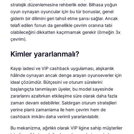
stratejik düzenlemesine rehberlik eder. Bilhasa yoğun
oyun oynayan oyuncular için bu tür bonuslar, genel
giderin bir dilimini geri tahsil etme şansı sağlar. Ancak
telafi edilen fonun da genellikle çevrim oranına tabi
olabileceğini dikkatten kaçırmamak gerekir (örneğin 3x
çevrim).
Kimler yararlanmalı?
Kayıp iadesi ve VIP cashback uygulaması, alışkanlık
hâlinde oynayan ancak denge arayan oyunseverler için
ideal çözümdür. Bütçesini ve oturum sürelerini
başlangıçta tanımlayan üyeler, bu model sayesinde
zararlarını azaltırken etkileşime süre olarak daha fazla
zaman devam edebilirler. Saldırgan oturum stratejileri
yerine planlı zamanlama ile hem çevrim hem de
cashback imkânı daha verimli yararlanılabilir.
Bu mekanizma, ağırlıklı olarak VIP ligine sahip müşteriler