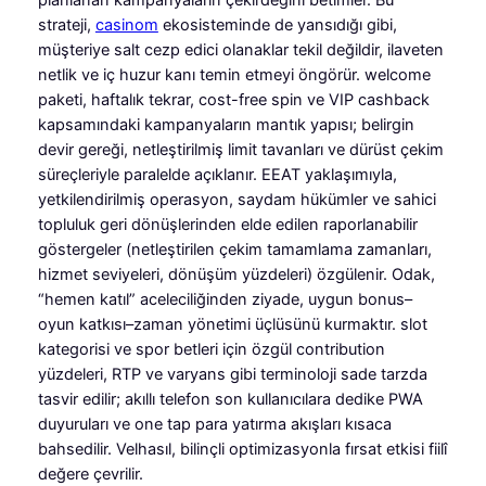
planlanan kampanyaların çekirdeğini betimler. Bu
strateji,
casinom
ekosisteminde de yansıdığı gibi,
müşteriye salt cezp edici olanaklar tekil değildir, ilaveten
netlik ve iç huzur kanı temin etmeyi öngörür. welcome
paketi, haftalık tekrar, cost-free spin ve VIP cashback
kapsamındaki kampanyaların mantık yapısı; belirgin
devir gereği, netleştirilmiş limit tavanları ve dürüst çekim
süreçleriyle paralelde açıklanır. EEAT yaklaşımıyla,
yetkilendirilmiş operasyon, saydam hükümler ve sahici
topluluk geri dönüşlerinden elde edilen raporlanabilir
göstergeler (netleştirilen çekim tamamlama zamanları,
hizmet seviyeleri, dönüşüm yüzdeleri) özgülenir. Odak,
“hemen katıl” aceleciliğinden ziyade, uygun bonus–
oyun katkısı–zaman yönetimi üçlüsünü kurmaktır. slot
kategorisi ve spor betleri için özgül contribution
yüzdeleri, RTP ve varyans gibi terminoloji sade tarzda
tasvir edilir; akıllı telefon son kullanıcılara dedike PWA
duyuruları ve one tap para yatırma akışları kısaca
bahsedilir. Velhasıl, bilinçli optimizasyonla fırsat etkisi fiilî
değere çevrilir.