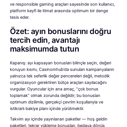
ve responsible gaming araçları sayesinde son kullanıcı,
platform keyfi ile itimat arasında optimum bir denge
tesis eder.
Özet: ayın bonuslarını doğru
tercih edin, avantajı
maksimumda tutun
Kapanış: ayı kapsayan bonusları bilinçle seçin, değeri
koruyun kısmı, Casinomhub’da sunulan kampanyaların
yalnızca tek seferlik değer pencereleri değil, metodik
organizasyon gerektiren bütçe araçları sayılacağını
vurgular. Oyuncular için ana amaç, “çok bonus
toplamak” olmak zorunda değildir; bu bonusları
optimum dizilimle, gerçekçi çevrim koşullarıyla ve
istikrarlı bakiye planı içinde yürütmektir.
Takvim ayı içinde yayınlanan paketler — hoş geldin
paketleri, tekrar yükleme bonusları, bedava dönüş